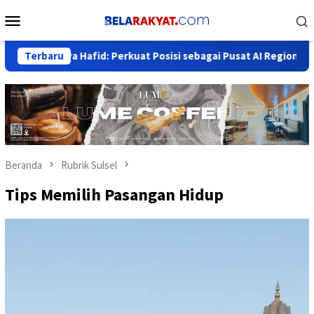
Loncat
Menu
ke
Mobile
konten
Hafid: Perkuat Posisi sebagai Pusat AI Regional
Terbaru
Adde Ros
Beranda
Rubrik Sulsel
Tips Memilih Pasangan Hidup