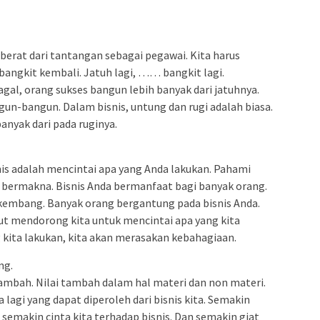
erat dari tantangan sebagai pegawai. Kita harus
 bangkit kembali. Jatuh lagi, …… bangkit lagi.
gal, orang sukses bangun lebih banyak dari jatuhnya.
n-bangun. Dalam bisnis, untung dan rugi adalah biasa.
anyak dari pada ruginya.
nis adalah mencintai apa yang Anda lakukan. Pahami
 bermakna. Bisnis Anda bermanfaat bagi banyak orang.
kembang. Banyak orang bergantung pada bisnis Anda.
ut mendorong kita untuk mencintai apa yang kita
g kita lakukan, kita akan merasakan kebahagiaan.
ng.
tambah. Nilai tambah dalam hal materi dan non materi.
a lagi yang dapat diperoleh dari bisnis kita. Semakin
 semakin cinta kita terhadap bisnis. Dan semakin giat