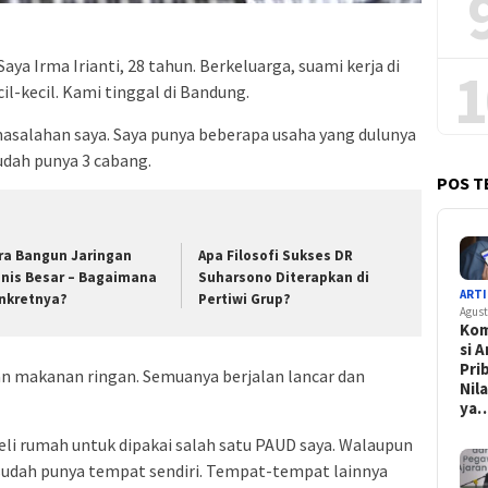
ya Irma Irianti, 28 tahun. Berkeluarga, suami kerja di
1
il-kecil. Kami tinggal di Bandung.
masalahan saya. Saya punya beberapa usaha yang dulunya
udah punya 3 cabang.
POS T
ra Bangun Jaringan
Apa Filosofi Sukses DR
snis Besar – Bagaimana
Suharsono Diterapkan di
ARTI
nkretnya?
Pertiwi Grup?
Agust
Kom
si 
Pri
n makanan ringan. Semuanya berjalan lancar dan
Nil
ya
eli rumah untuk dipakai salah satu PAUD saya. Walaupun
 sudah punya tempat sendiri. Tempat-tempat lainnya