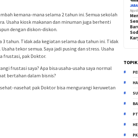
JABA
Agust
ambah kemana-mana selama 2 tahun ini. Semua sekolah
Mem
Sem
ra. Usaha kiosk makanan dan minuman juga berhenti
Bar
aupun dengan diskon-diskon.
Sod
Ka
 tahun. Tidak ada kegiatan selama dua tahun ini. Tidak
Usaha tekor semua. Saya jadi pusing dan stress. Usaha
a frustasi, pak Doktor.
TOPIK
ngi frustasi saya? Apa bisa usaha-usaha saya normal
PE
pat bertahan dalam bisnis?
HA
asehat-nasehat pak Doktor bisa mengurangi keruwetan
SU
B
PT
H
PK