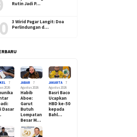
9
Rutin Jadi P…
0
3 Wirid Pagar Langit: Doa
Perlindungan d…
ERBARU
KEL
7
JABAR
7
JAKARTA
7
us 2026
Agustus 2026
Agustus 2026
unika
Habib
Basri Baco
Antar
Aboe:
Ucapkan
badi:
Garut
HBD ke-50
ai Dasar
Butuh
kepada
…
Lompatan
Bahl…
Besar M…