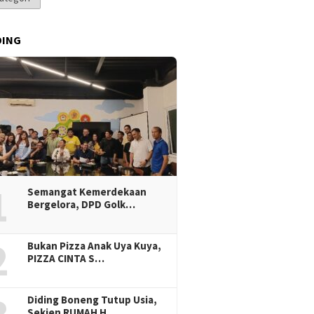
DING
1
Semangat Kemerdekaan
Bergelora, DPD Golk…
2
Bukan Pizza Anak Uya Kuya,
PIZZA CINTA S…
Diding Boneng Tutup Usia,
Sekjen RUMAH H…