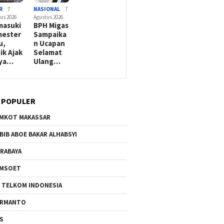
R
7
NASIONAL
7
us 2026
Agustus 2026
asuki
BPH Migas
ester
Sampaika
u,
n Ucapan
ik Ajak
Selamat
rya…
Ulang…
 POPULER
MKOT MAKASSAR
BIB ABOE BAKAR ALHABSYI
RABAYA
AMSOET
 TELKOM INDONESIA
ERMANTO
S