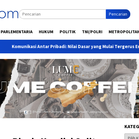
Pencarian
PARLEMENTARIA
HUKUM
POLITIK
TNI/POLRI
METROPOLITA
 Pribadi: Nilai Dasar yang Mulai Tergerus Era Digital
Habi
KATEG
Kategor