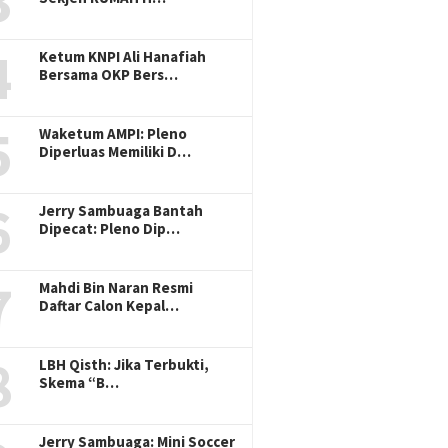
3
4
Ketum KNPI Ali Hanafiah
Bersama OKP Bers…
5
Waketum AMPI: Pleno
Diperluas Memiliki D…
6
Jerry Sambuaga Bantah
Dipecat: Pleno Dip…
7
Mahdi Bin Naran Resmi
Daftar Calon Kepal…
8
LBH Qisth: Jika Terbukti,
Skema “B…
Jerry Sambuaga: Mini Soccer