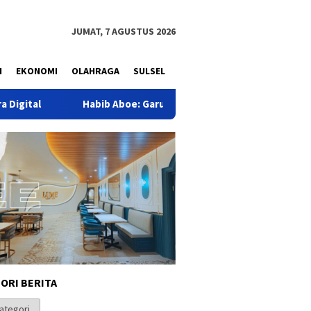
JUMAT, 7 AGUSTUS 2026
N
EKONOMI
OLAHRAGA
SULSEL
b Aboe: Garut Butuh Lompatan Besar Menuju Pasar Dunia, Janga
ORI BERITA
i