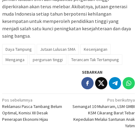
diperkirakan akan terus melebar. Akibatnya, jutaan generasi
muda Indonesia setiap tahun berpotensi kehilangan
kesempatan untuk memperoleh pendidikan tinggi yang
menjadi salah satu kunci peningkatan kesejahteraan dan daya
saing bangsa.
Daya Tampung
Jutaan Lulusan SMA
Kesenjangan
Menganga
perguruan tinggi
Terancam Tak Tertampung
SEBARKAN
Navigasi
Pos sebelumnya
Pos berikutnya
Reklamasi Pasca Tambang Belum
Semangat 10 Muharram, LSM GMBI
pos
Optimal, Komisi XII Desak
KSM Cikarang Barat Tebar
Penerapan Ekonomi Hijau
Kepedulian Melalui Santunan Anak
Yatim