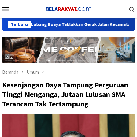
Loncat
Menu
ke
Mobile
konten
 Lubang Buaya Taklukkan Gerak Jalan Kecamatan Setu
Terbaru
Per
Beranda
Umum
Kesenjangan Daya Tampung Perguruan
Tinggi Menganga, Jutaan Lulusan SMA
Terancam Tak Tertampung