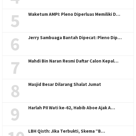
5
Waketum AMPI: Pleno Diperluas Memiliki D…
6
Jerry Sambuaga Bantah Dipecat: Pleno Dip…
7
Mahdi Bin Naran Resmi Daftar Calon Kepal…
8
Masjid Besar Dilarang Shalat Jumat
9
Harlah PII Wati ke-62, Habib Aboe Ajak A…
LBH Qisth: Jika Terbukti, Skema “B…