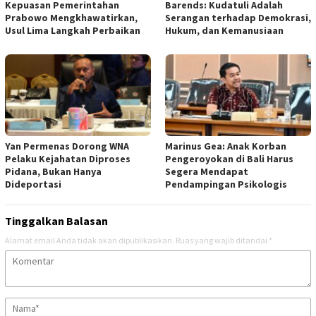
Kepuasan Pemerintahan
Barends: Kudatuli Adalah
Prabowo Mengkhawatirkan,
Serangan terhadap Demokrasi,
Usul Lima Langkah Perbaikan
Hukum, dan Kemanusiaan
Yan Permenas Dorong WNA
Marinus Gea: Anak Korban
Pelaku Kejahatan Diproses
Pengeroyokan di Bali Harus
Pidana, Bukan Hanya
Segera Mendapat
Dideportasi
Pendampingan Psikologis
Tinggalkan Balasan
Alamat email Anda tidak akan dipublikasikan.
Ruas yang wajib ditandai
*