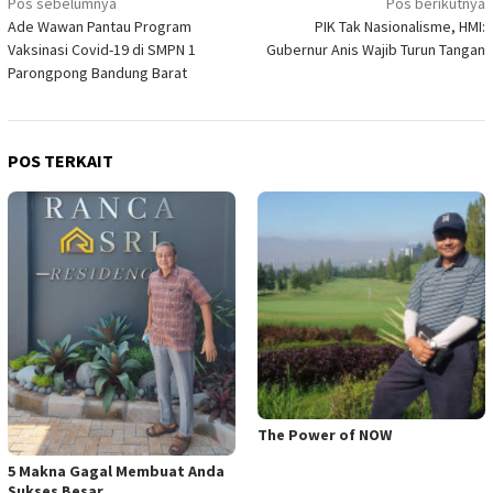
Navigasi
Pos sebelumnya
Pos berikutnya
Ade Wawan Pantau Program
PIK Tak Nasionalisme, HMI:
pos
Vaksinasi Covid-19 di SMPN 1
Gubernur Anis Wajib Turun Tangan
Parongpong Bandung Barat
POS TERKAIT
The Power of NOW
5 Makna Gagal Membuat Anda
Sukses Besar