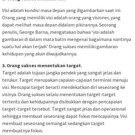
Visi adalah kondisi masa depan yang digambarkan saat ini.
Orang yang memiliki visi adalah orang yang visioner, yang
dapat melihat masa depan didalam pikirannya. Seorang
penulis, George Barna, mengatakan bahwa ‘visi adalah
gambaran di dalam mata batin mengenai bagaimana nantinya
suatu hal akan terjadi.’ Orang sukses memiliki gambaran
kehidupan yang akan diwujudkannya.
3. Orang sukses menentukan target.
Target adalah tujuan jangka pendek yang sangat jelas dan
terukur. Target merupakan capaian-capaian terminal menuju
visi. Mencapai target berarti mendekatkan diri seseorang ke
visinya. Orang sukses selalu menentukan target-target
tertentu dan kehidupannya disibukkan dengan pencapaian
target-target tersebut. Target sangat jelas dan operasional
sehingga membuat seseorang dapat fokus mencapainya. Visi
membuat seseorang semangat sedangkan target
membuatnya fokus.