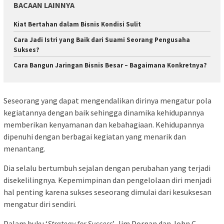
BACAAN LAINNYA
Kiat Bertahan dalam Bisnis Kondisi Sulit
Cara Jadi Istri yang Baik dari Suami Seorang Pengusaha
Sukses?
Cara Bangun Jaringan Bisnis Besar – Bagaimana Konkretnya?
Seseorang yang dapat mengendalikan dirinya mengatur pola
kegiatannya dengan baik sehingga dinamika kehidupannya
memberikan kenyamanan dan kebahagiaan. Kehidupannya
dipenuhi dengan berbagai kegiatan yang menarik dan
menantang.
Dia selalu bertumbuh sejalan dengan perubahan yang terjadi
disekelilingnya. Kepemimpinan dan pengelolaan diri menjadi
hal penting karena sukses seseorang dimulai dari kesuksesan
mengatur diri sendiri.
Dalam buku ‘
Strategy for Success
’, Jim Dornan dan John C.