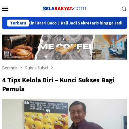
Loncat
Menu
ke
Mobile
konten
i Basri Baco 3 Kali Jadi Sekretaris hingga Jadi Elite Beringin
Terbaru
Beranda
Rubrik Sulsel
4 Tips Kelola Diri – Kunci Sukses Bagi
Pemula