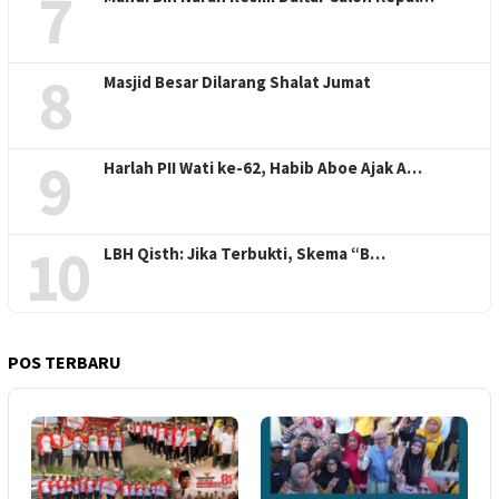
7
8
Masjid Besar Dilarang Shalat Jumat
9
Harlah PII Wati ke-62, Habib Aboe Ajak A…
10
LBH Qisth: Jika Terbukti, Skema “B…
POS TERBARU