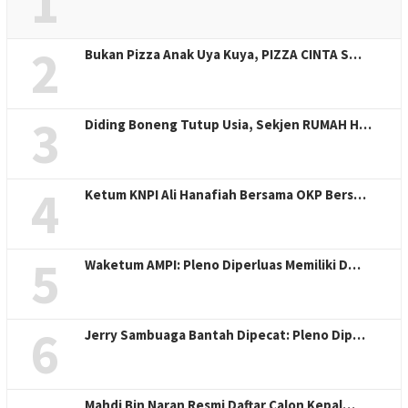
1
2
Bukan Pizza Anak Uya Kuya, PIZZA CINTA S…
3
Diding Boneng Tutup Usia, Sekjen RUMAH H…
4
Ketum KNPI Ali Hanafiah Bersama OKP Bers…
5
Waketum AMPI: Pleno Diperluas Memiliki D…
6
Jerry Sambuaga Bantah Dipecat: Pleno Dip…
Mahdi Bin Naran Resmi Daftar Calon Kepal…