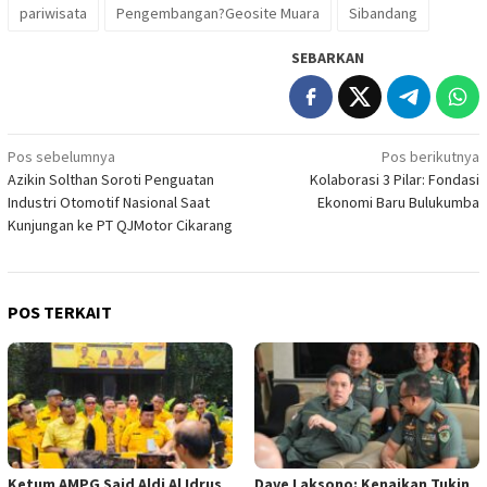
pariwisata
Pengembangan?Geosite Muara
Sibandang
SEBARKAN
Navigasi
Pos sebelumnya
Pos berikutnya
Azikin Solthan Soroti Penguatan
Kolaborasi 3 Pilar: Fondasi
pos
Industri Otomotif Nasional Saat
Ekonomi Baru Bulukumba
Kunjungan ke PT QJMotor Cikarang
POS TERKAIT
Ketum AMPG Said Aldi Al Idrus
Dave Laksono: Kenaikan Tukin