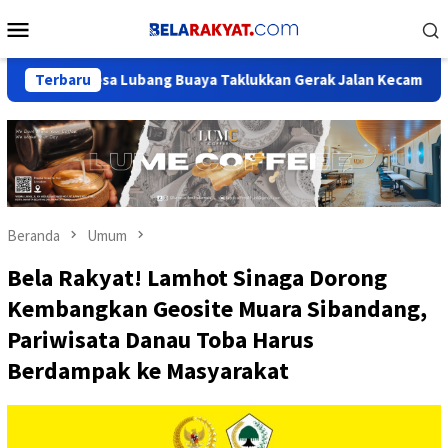
Loncat
Menu
ke
Mobile
konten
Desa Lubang Buaya Taklukkan Gerak Jalan Kecamatan Setu
Terbaru
Beranda
Umum
Bela Rakyat! Lamhot Sinaga Dorong
Kembangkan Geosite Muara Sibandang,
Pariwisata Danau Toba Harus
Berdampak ke Masyarakat