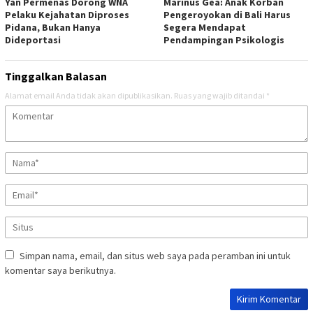
Yan Permenas Dorong WNA
Marinus Gea: Anak Korban
Pelaku Kejahatan Diproses
Pengeroyokan di Bali Harus
Pidana, Bukan Hanya
Segera Mendapat
Dideportasi
Pendampingan Psikologis
Tinggalkan Balasan
Alamat email Anda tidak akan dipublikasikan.
Ruas yang wajib ditandai
*
Simpan nama, email, dan situs web saya pada peramban ini untuk
komentar saya berikutnya.