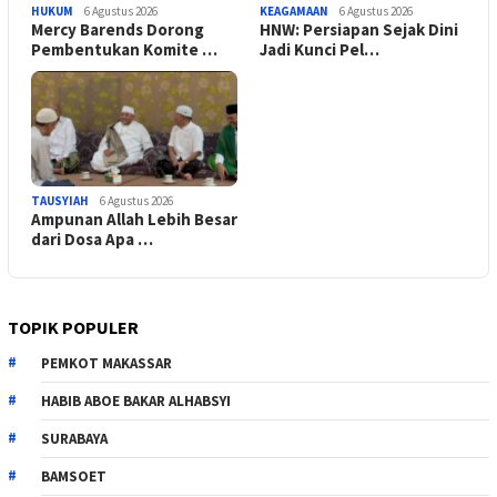
HUKUM
6 Agustus 2026
KEAGAMAAN
6 Agustus 2026
Mercy Barends Dorong
HNW: Persiapan Sejak Dini
Pembentukan Komite …
Jadi Kunci Pel…
TAUSYIAH
6 Agustus 2026
Ampunan Allah Lebih Besar
dari Dosa Apa …
TOPIK POPULER
PEMKOT MAKASSAR
HABIB ABOE BAKAR ALHABSYI
SURABAYA
BAMSOET