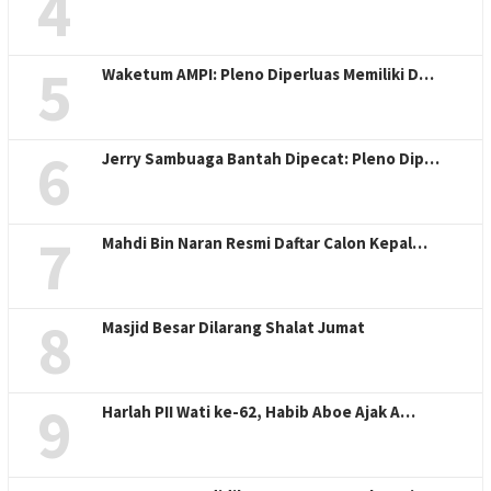
4
5
Waketum AMPI: Pleno Diperluas Memiliki D…
6
Jerry Sambuaga Bantah Dipecat: Pleno Dip…
7
Mahdi Bin Naran Resmi Daftar Calon Kepal…
8
Masjid Besar Dilarang Shalat Jumat
9
Harlah PII Wati ke-62, Habib Aboe Ajak A…