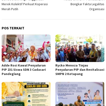
Merek Kolektif Perkuat Koperasi
Bongkar Fakta Legalitas
Merah Putih
Organisasi
POS TERKAIT
Adde Rosi Kawal Penyaluran
Rycko Menoza Tinjau
PIP 231 Siswa SDN 3 Cadasari
Penyaluran PIP dan Revitalisasi
Pandeglang
SMPN 2 Ketapang