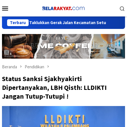
Loncat
Menu
ke
Mobile
konten
a Taklukkan Gerak Jalan Kecamatan Setu
Terbaru
Peresmian Beda
Beranda
Pendidikan
Status Sanksi Sjakhyakirti
Dipertanyakan, LBH Qisth: LLDIKTI
Jangan Tutup-Tutupi !