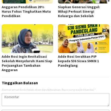
Anggaran Pendidikan 20%
Siapkan Generasi Unggul:
Harus Fokus Tingkatkan Mutu
Wihaji Perkuat Sinergi
Pendidikan
Keluarga dan Sekolah
Adde Rosi Ingin Revitalisasi
Adde Rosi Serahkan PIP
Sekolah Menyeluruh: Kami Siap
kepada 536 Siswa SMKN 1
Perjuangkan Tambahan
Pandeglang
Anggaran
Tinggalkan Balasan
Alamat email Anda tidak akan dipublikasikan.
Ruas yang wajib ditandai
*