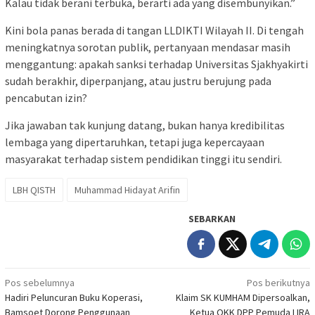
Kalau tidak berani terbuka, berarti ada yang disembunyikan.”
Kini bola panas berada di tangan LLDIKTI Wilayah II. Di tengah
meningkatnya sorotan publik, pertanyaan mendasar masih
menggantung: apakah sanksi terhadap Universitas Sjakhyakirti
sudah berakhir, diperpanjang, atau justru berujung pada
pencabutan izin?
Jika jawaban tak kunjung datang, bukan hanya kredibilitas
lembaga yang dipertaruhkan, tetapi juga kepercayaan
masyarakat terhadap sistem pendidikan tinggi itu sendiri.
LBH QISTH
Muhammad Hidayat Arifin
SEBARKAN
Navigasi
Pos sebelumnya
Pos berikutnya
Hadiri Peluncuran Buku Koperasi,
Klaim SK KUMHAM Dipersoalkan,
pos
Bamsoet Dorong Penggunaan
Ketua OKK DPP Pemuda LIRA