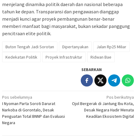
menjelang dinamika politik daerah dan nasional beberapa
tahun ke depan. Transparansi dan pengawasan dianggap
menjadi kunci agar proyek pembangunan benar-benar
memberi manfaat bagi masyarakat, bukan sekadar panggung
pencitraan elite politik.
Buton Tengah Jadi Sorotan
Dipertanyakan
Jalan Rp25 Miliar
Kedekatan Politik
Proyek Infrastruktur
Ridwan Bae
SEBARKAN
Navigasi
Pos sebelumnya
Pos berikutnya
I Nyoman Parta Soroti Darurat
Ojol Bergerak di Jantung Ibu Kota,
pos
Narkoba di Gorontalo, Desak
Desak Negara Hadir Menata
Penguatan Total BNNP dan Evaluasi
Keadilan Ekosistem Digital
Negara