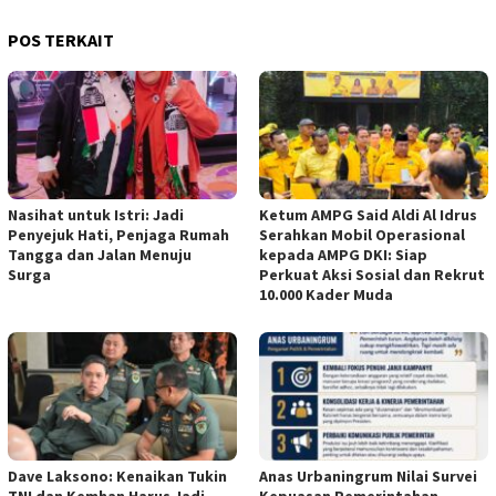
POS TERKAIT
Nasihat untuk Istri: Jadi
Ketum AMPG Said Aldi Al Idrus
Penyejuk Hati, Penjaga Rumah
Serahkan Mobil Operasional
Tangga dan Jalan Menuju
kepada AMPG DKI: Siap
Surga
Perkuat Aksi Sosial dan Rekrut
10.000 Kader Muda
Dave Laksono: Kenaikan Tukin
Anas Urbaningrum Nilai Survei
TNI dan Kemhan Harus Jadi
Kepuasan Pemerintahan