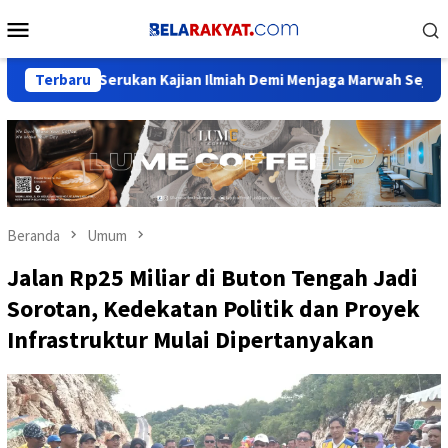
Loncat
Menu
ke
Mobile
konten
Serukan Kajian Ilmiah Demi Menjaga Marwah Sejarah Nusantara
Terbaru
Beranda
Umum
Jalan Rp25 Miliar di Buton Tengah Jadi
Sorotan, Kedekatan Politik dan Proyek
Infrastruktur Mulai Dipertanyakan