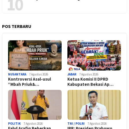
10
POS TERBARU
NUSANTARA
7 Agustus 2026
JABAR
7 Agustus 2026
Kontroversi Asal-usul
Ketua Komisi II DPRD
“Mbah Priuk&…
Kabupaten Bekasi Ap…
POLITIK
7 Agustus 2026
TNI / POLRI
7 Agustus 2026
Fahd Arafiq Beberkan
IPR: Presiden Prabowo