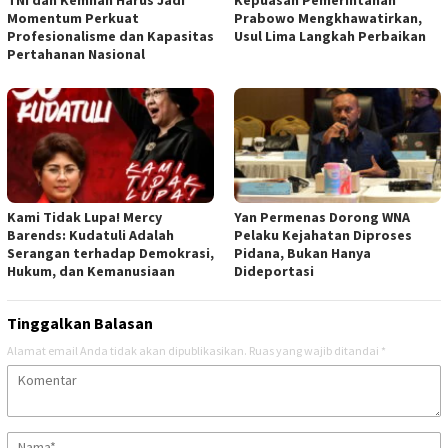
Momentum Perkuat
Prabowo Mengkhawatirkan,
Profesionalisme dan Kapasitas
Usul Lima Langkah Perbaikan
Pertahanan Nasional
Kami Tidak Lupa! Mercy
Yan Permenas Dorong WNA
Barends: Kudatuli Adalah
Pelaku Kejahatan Diproses
Serangan terhadap Demokrasi,
Pidana, Bukan Hanya
Hukum, dan Kemanusiaan
Dideportasi
Tinggalkan Balasan
Alamat email Anda tidak akan dipublikasikan.
Ruas yang wajib ditandai
*