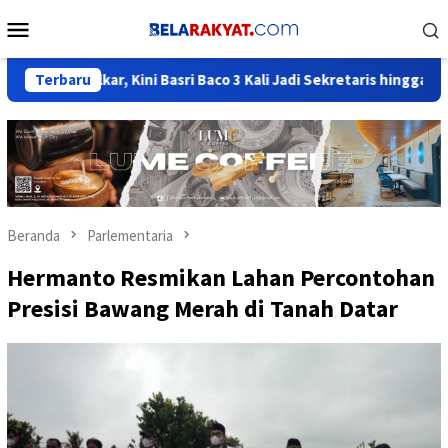
Loncat
Menu
ke
Mobile
konten
kar, Kini Basri Baco 3 Kali Jadi Sekretaris hingga Jadi Elite Ber
Terbaru
Beranda
Parlementaria
Hermanto Resmikan Lahan Percontohan
Presisi Bawang Merah di Tanah Datar