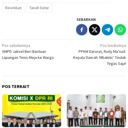
Resmikan
Tanah Datar
SEBARKAN
Navigasi
Pos sebelumnya
Pos berikutnya
AMPD Jaksel Beri Bantuan
PPKM Darurat, Rudy Ma’sud:
pos
Lapangan Tenis Meja ke Warga
Kepala Daerah ‘Mbalelo’ Tindak
Tegas Saja!
POS TERKAIT