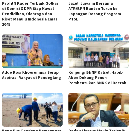
Profil 8 Kader Terbaik Golkar
Jazuli Juwaini Bersama
di Komisi X DPR Siap Kawal
ATR/BPN Banten Turun ke
Pendidikan, Olahraga dan
Lapangan Dorong Program
Riset Menuju Indonesia Emas
PTSL
2045
Adde Rosi Khoerunnisa Serap
Kunjungi BNNP Kalsel, Habib
Aspirasi Rakyat di Pandeglang
Aboe Dukung Penuh
Pembentukan BNNK di Daerah
Bang Pur Gandeng Kemenpora
Deddy Sitorus Makin Terjepit