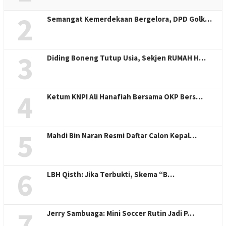
2
Semangat Kemerdekaan Bergelora, DPD Golk…
3
Diding Boneng Tutup Usia, Sekjen RUMAH H…
4
Ketum KNPI Ali Hanafiah Bersama OKP Bers…
5
Mahdi Bin Naran Resmi Daftar Calon Kepal…
6
LBH Qisth: Jika Terbukti, Skema “B…
7
Jerry Sambuaga: Mini Soccer Rutin Jadi P…