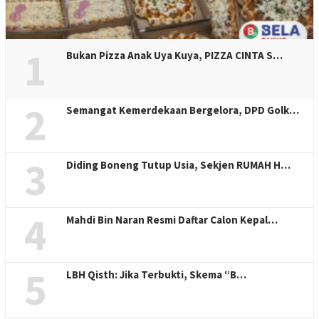
1
Bukan Pizza Anak Uya Kuya, PIZZA CINTA S…
2
Semangat Kemerdekaan Bergelora, DPD Golk…
3
Diding Boneng Tutup Usia, Sekjen RUMAH H…
4
Mahdi Bin Naran Resmi Daftar Calon Kepal…
5
LBH Qisth: Jika Terbukti, Skema “B…