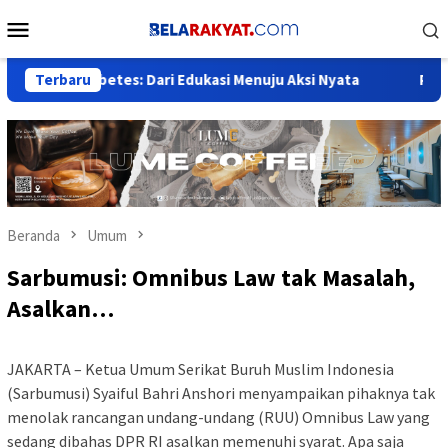
Loncat
Menu
ke
Mobile
konten
iabetes: Dari Edukasi Menuju Aksi Nyata
Terbaru
Pelantikan Ors
Beranda
Umum
Sarbumusi: Omnibus Law tak Masalah,
Asalkan…
JAKARTA – Ketua Umum Serikat Buruh Muslim Indonesia
(Sarbumusi) Syaiful Bahri Anshori menyampaikan pihaknya tak
menolak rancangan undang-undang (RUU) Omnibus Law yang
sedang dibahas DPR RI asalkan memenuhi syarat. Apa saja