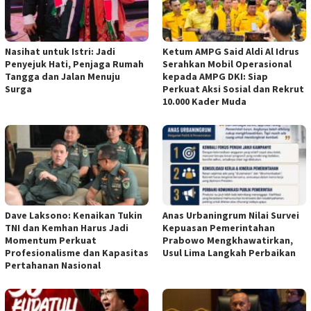
Nasihat untuk Istri: Jadi
Ketum AMPG Said Aldi Al Idrus
Penyejuk Hati, Penjaga Rumah
Serahkan Mobil Operasional
Tangga dan Jalan Menuju
kepada AMPG DKI: Siap
Surga
Perkuat Aksi Sosial dan Rekrut
10.000 Kader Muda
Dave Laksono: Kenaikan Tukin
Anas Urbaningrum Nilai Survei
TNI dan Kemhan Harus Jadi
Kepuasan Pemerintahan
Momentum Perkuat
Prabowo Mengkhawatirkan,
Profesionalisme dan Kapasitas
Usul Lima Langkah Perbaikan
Pertahanan Nasional