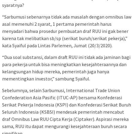
syaratnya?
“Sarbumusi sebenarnya tidak ada masalah dengan omnibus law
asal memenuhi 2 syarat, 1 pertama pemerintah harus
menyadari bahwa prosedur pembuatan draf RUU ini gak bener
karena tak melibatkan sb/sp (serikat buruh/serikat pekerja),”
kata Syaiful pada Lintas Parlemen, Jumat (20/3/2020).
“Dua soal substansi, dalam draft RUU ini tidak ada jaminan bagi
para pekerja untuk bisa meningkatkan kesejahteraannya dan
kelangsungan hidup mereka, pemerintah juga hanya
mementingkan investor,” sambung Syaiful.
Sebelumnya, selain Sarbumusi, International Trade Union
Confederation Asia Pasific (ITUC-AP) bersama Konfederasi
Serikat Pekerja Indonesia (KSPI) dan Konfederasi Serikat Buruh
Seluruh Indonesia (KSBSI) mendesak pemerintah mencabut
draf Omnibus Law RUU Cipta Kerja (Ciptaker). Aspirasi mereka
sama, RUU itu dapat mengurangi kesejahteraan buruh secara
signifikan.