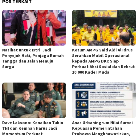
POS TERKAIT
Nasihat untuk Istri: Jadi
Ketum AMPG Said Aldi Al Idrus
Penyejuk Hati, Penjaga Rumah
Serahkan Mobil Operasional
Tangga dan Jalan Menuju
kepada AMPG DKI: Siap
Surga
Perkuat Aksi Sosial dan Rekrut
10.000 Kader Muda
Dave Laksono: Kenaikan Tukin
Anas Urbaningrum Nilai Survei
TNI dan Kemhan Harus Jadi
Kepuasan Pemerintahan
Momentum Perkuat
Prabowo Mengkhawatirkan,