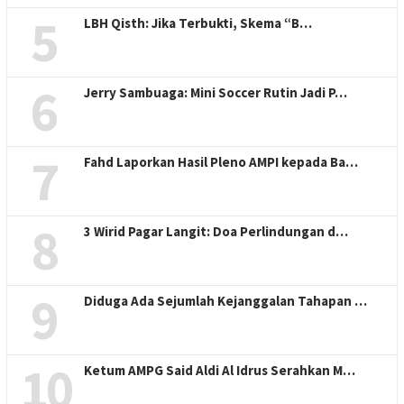
5
LBH Qisth: Jika Terbukti, Skema “B…
6
Jerry Sambuaga: Mini Soccer Rutin Jadi P…
7
Fahd Laporkan Hasil Pleno AMPI kepada Ba…
8
3 Wirid Pagar Langit: Doa Perlindungan d…
9
Diduga Ada Sejumlah Kejanggalan Tahapan …
10
Ketum AMPG Said Aldi Al Idrus Serahkan M…