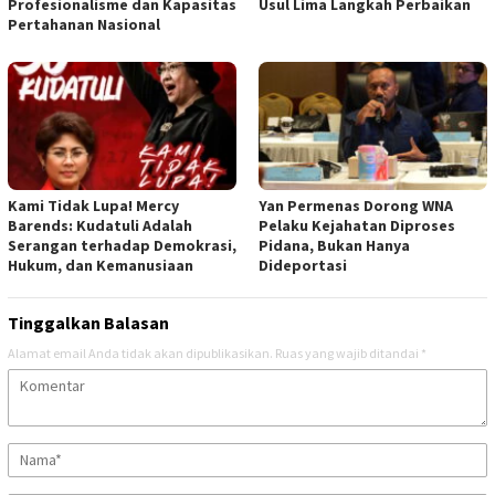
Profesionalisme dan Kapasitas
Usul Lima Langkah Perbaikan
Pertahanan Nasional
Kami Tidak Lupa! Mercy
Yan Permenas Dorong WNA
Barends: Kudatuli Adalah
Pelaku Kejahatan Diproses
Serangan terhadap Demokrasi,
Pidana, Bukan Hanya
Hukum, dan Kemanusiaan
Dideportasi
Tinggalkan Balasan
Alamat email Anda tidak akan dipublikasikan.
Ruas yang wajib ditandai
*