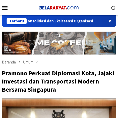
Loncat
Menu
ke
Mobile
konten
t Konsolidasi dan Eksistensi Organisasi
Terbaru
Pemuda Dinilai P
Beranda
Umum
Pramono Perkuat Diplomasi Kota, Jajaki
Investasi dan Transportasi Modern
Bersama Singapura