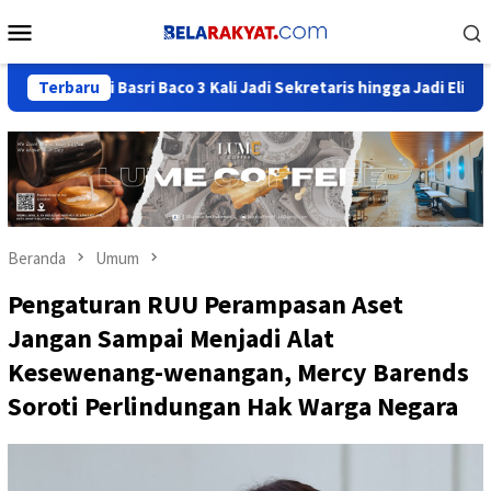
Loncat
Menu
ke
Mobile
konten
asri Baco 3 Kali Jadi Sekretaris hingga Jadi Elite Beringin
Terbaru
Beranda
Umum
Pengaturan RUU Perampasan Aset
Jangan Sampai Menjadi Alat
Kesewenang-wenangan, Mercy Barends
Soroti Perlindungan Hak Warga Negara