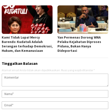
Kami Tidak Lupa! Mercy
Yan Permenas Dorong WNA
Barends: Kudatuli Adalah
Pelaku Kejahatan Diproses
Serangan terhadap Demokrasi,
Pidana, Bukan Hanya
Hukum, dan Kemanusiaan
Dideportasi
Tinggalkan Balasan
Alamat email Anda tidak akan dipublikasikan.
Ruas yang wajib ditandai
*