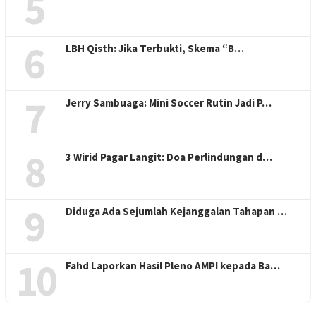
5
6
LBH Qisth: Jika Terbukti, Skema “B…
7
Jerry Sambuaga: Mini Soccer Rutin Jadi P…
8
3 Wirid Pagar Langit: Doa Perlindungan d…
9
Diduga Ada Sejumlah Kejanggalan Tahapan …
10
Fahd Laporkan Hasil Pleno AMPI kepada Ba…