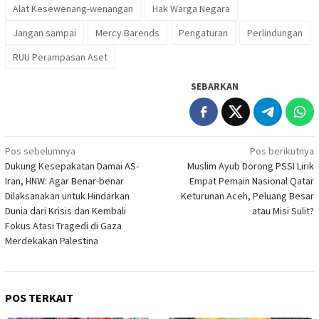
Alat Kesewenang-wenangan
Hak Warga Negara
Jangan sampai
Mercy Barends
Pengaturan
Perlindungan
RUU Perampasan Aset
SEBARKAN
Navigasi
Pos sebelumnya
Pos berikutnya
Dukung Kesepakatan Damai AS-
Muslim Ayub Dorong PSSI Lirik
pos
Iran, HNW: Agar Benar-benar
Empat Pemain Nasional Qatar
Dilaksanakan untuk Hindarkan
Keturunan Aceh, Peluang Besar
Dunia dari Krisis dan Kembali
atau Misi Sulit?
Fokus Atasi Tragedi di Gaza
Merdekakan Palestina
POS TERKAIT