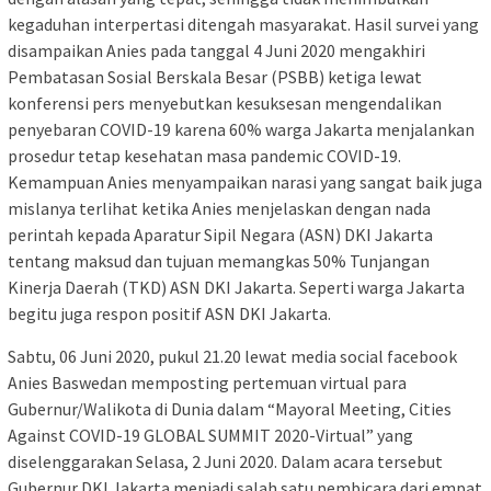
kegaduhan interpertasi ditengah masyarakat. Hasil survei yang
disampaikan Anies pada tanggal 4 Juni 2020 mengakhiri
Pembatasan Sosial Berskala Besar (PSBB) ketiga lewat
konferensi pers menyebutkan kesuksesan mengendalikan
penyebaran COVID-19 karena 60% warga Jakarta menjalankan
prosedur tetap kesehatan masa pandemic COVID-19.
Kemampuan Anies menyampaikan narasi yang sangat baik juga
mislanya terlihat ketika Anies menjelaskan dengan nada
perintah kepada Aparatur Sipil Negara (ASN) DKI Jakarta
tentang maksud dan tujuan memangkas 50% Tunjangan
Kinerja Daerah (TKD) ASN DKI Jakarta. Seperti warga Jakarta
begitu juga respon positif ASN DKI Jakarta.
Sabtu, 06 Juni 2020, pukul 21.20 lewat media social facebook
Anies Baswedan memposting pertemuan virtual para
Gubernur/Walikota di Dunia dalam “Mayoral Meeting, Cities
Against COVID-19 GLOBAL SUMMIT 2020-Virtual” yang
diselenggarakan Selasa, 2 Juni 2020. Dalam acara tersebut
Gubernur DKI Jakarta menjadi salah satu pembicara dari empat