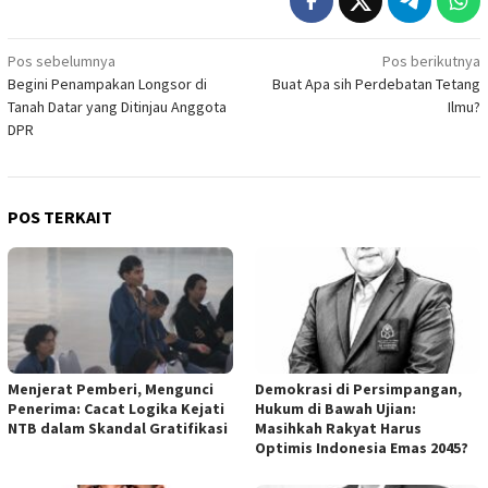
Navigasi
Pos sebelumnya
Pos berikutnya
Begini Penampakan Longsor di
Buat Apa sih Perdebatan Tetang
pos
Tanah Datar yang Ditinjau Anggota
Ilmu?
DPR
POS TERKAIT
Menjerat Pemberi, Mengunci
Demokrasi di Persimpangan,
Penerima: Cacat Logika Kejati
Hukum di Bawah Ujian:
NTB dalam Skandal Gratifikasi
Masihkah Rakyat Harus
Optimis Indonesia Emas 2045?