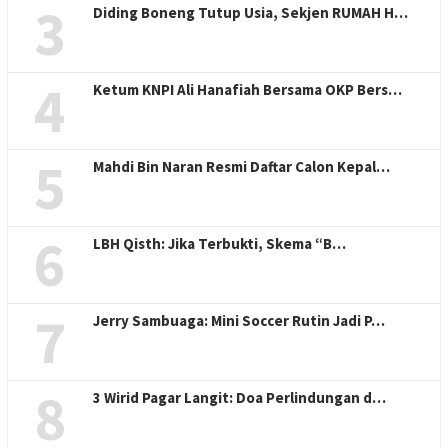
3
Diding Boneng Tutup Usia, Sekjen RUMAH H…
4
Ketum KNPI Ali Hanafiah Bersama OKP Bers…
5
Mahdi Bin Naran Resmi Daftar Calon Kepal…
6
LBH Qisth: Jika Terbukti, Skema “B…
7
Jerry Sambuaga: Mini Soccer Rutin Jadi P…
8
3 Wirid Pagar Langit: Doa Perlindungan d…