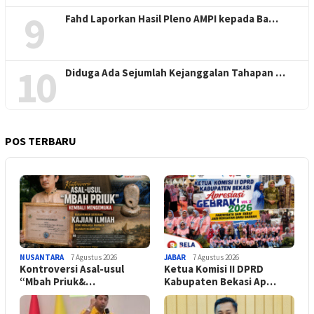
9
Fahd Laporkan Hasil Pleno AMPI kepada Ba…
10
Diduga Ada Sejumlah Kejanggalan Tahapan …
POS TERBARU
NUSANTARA
7 Agustus 2026
JABAR
7 Agustus 2026
Kontroversi Asal-usul
Ketua Komisi II DPRD
“Mbah Priuk&…
Kabupaten Bekasi Ap…