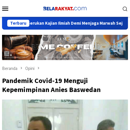
Loncat
Menu
ke
Mobile
konten
ukan Kajian Ilmiah Demi Menjaga Marwah Sejarah Nusantara
Terbaru
Beranda
Opini
Pandemik Covid-19 Menguji
Kepemimpinan Anies Baswedan