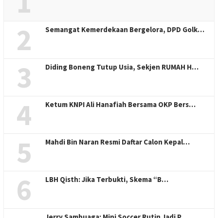
1
2
Semangat Kemerdekaan Bergelora, DPD Golk…
3
Diding Boneng Tutup Usia, Sekjen RUMAH H…
4
Ketum KNPI Ali Hanafiah Bersama OKP Bers…
5
Mahdi Bin Naran Resmi Daftar Calon Kepal…
6
LBH Qisth: Jika Terbukti, Skema “B…
Jerry Sambuaga: Mini Soccer Rutin Jadi P…