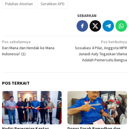
Puluhan Alsintan
Serahkan APD
SEBARKAN
Navigasi
Pos sebelumnya
Pos berikutnya
Dari Mana dan Hendak ke Mana
Sosialiasi 4 Pilar, Anggota MPR
pos
Indonesia? (1)
Junaidi Auly Tegaskan Ulama
Adalah Pemersatu Bangsa
POS TERKAIT
Hadiri Peresmian Kantor
Donor Darah Ramadhan dan