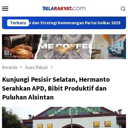
Loncat
Menu
ke
Mobile
konten
isasi dan Strategi Kemenangan Partai Golkar 2029
Terbaru
Hijrah
Beranda
Suara Rakyat
Kunjungi Pesisir Selatan, Hermanto
Serahkan APD, Bibit Produktif dan
Puluhan Alsintan