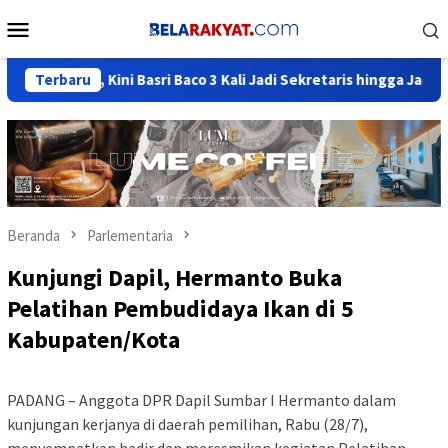
Loncat
Menu
ke
Mobile
konten
r, Kini Basri Baco 3 Kali Jadi Sekretaris hingga Jadi Elite Berin
Terbaru
Beranda
Parlementaria
Kunjungi Dapil, Hermanto Buka
Pelatihan Pembudidaya Ikan di 5
Kabupaten/Kota
PADANG – Anggota DPR Dapil Sumbar I Hermanto dalam
kunjungan kerjanya di daerah pemilihan, Rabu (28/7),