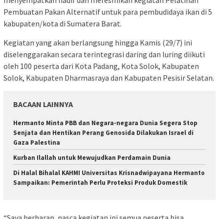
menyempatkan hadir dan meresmikan kegiatan Pelatihan
Pembuatan Pakan Alternatif untuk para pembudidaya ikan di 5
kabupaten/kota di Sumatera Barat.
Kegiatan yang akan berlangsung hingga Kamis (29/7) ini
diselenggarakan secara terintegrasi daring dan luring diikuti
oleh 100 peserta dari Kota Padang, Kota Solok, Kabupaten
Solok, Kabupaten Dharmasraya dan Kabupaten Pesisir Selatan.
BACAAN LAINNYA
Hermanto Minta PBB dan Negara-negara Dunia Segera Stop
Senjata dan Hentikan Perang Genosida Dilakukan Israel di
Gaza Palestina
Kurban Ilallah untuk Mewujudkan Perdamain Dunia
Di Halal Bihalal KAHMI Universitas Krisnadwipayana Hermanto
Sampaikan: Pemerintah Perlu Proteksi Produk Domestik
“Saya berharap, pasca kegiatan ini semua peserta bisa