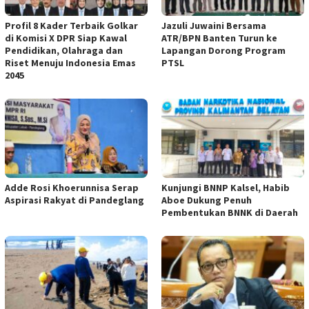
Profil 8 Kader Terbaik Golkar
Jazuli Juwaini Bersama
di Komisi X DPR Siap Kawal
ATR/BPN Banten Turun ke
Pendidikan, Olahraga dan
Lapangan Dorong Program
Riset Menuju Indonesia Emas
PTSL
2045
Adde Rosi Khoerunnisa Serap
Kunjungi BNNP Kalsel, Habib
Aspirasi Rakyat di Pandeglang
Aboe Dukung Penuh
Pembentukan BNNK di Daerah