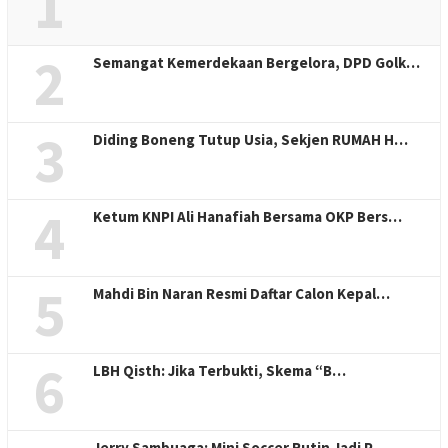
1
2
Semangat Kemerdekaan Bergelora, DPD Golk…
3
Diding Boneng Tutup Usia, Sekjen RUMAH H…
4
Ketum KNPI Ali Hanafiah Bersama OKP Bers…
5
Mahdi Bin Naran Resmi Daftar Calon Kepal…
6
LBH Qisth: Jika Terbukti, Skema “B…
Jerry Sambuaga: Mini Soccer Rutin Jadi P…