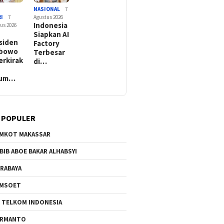
/
NASIONAL
7
I
7
Agustus 2026
Indonesia
us 2026
:
Siapkan AI
siden
Factory
abowo
Terbesar
erkirak
di…
lum…
 POPULER
MKOT MAKASSAR
BIB ABOE BAKAR ALHABSYI
RABAYA
AMSOET
 TELKOM INDONESIA
ERMANTO