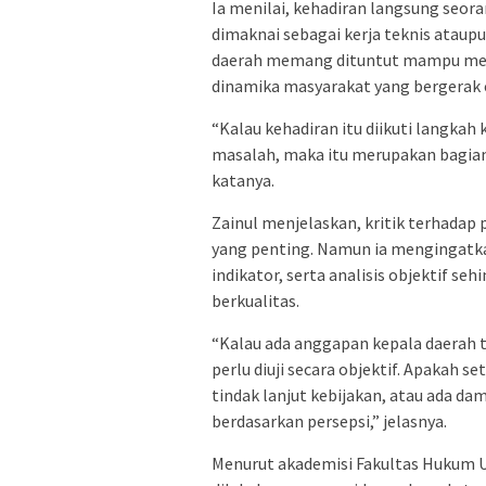
Ia menilai, kehadiran langsung seor
dimaknai sebagai kerja teknis ataup
daerah memang dituntut mampu memb
dinamika masyarakat yang bergerak 
“Kalau kehadiran itu diikuti langkah 
masalah, maka itu merupakan bagian
katanya.
Zainul menjelaskan, kritik terhada
yang penting. Namun ia mengingatkan
indikator, serta analisis objektif s
berkualitas.
“Kalau ada anggapan kepala daerah te
perlu diuji secara objektif. Apakah 
tindak lanjut kebijakan, atau ada da
berdasarkan persepsi,” jelasnya.
Menurut akademisi Fakultas Hukum UN