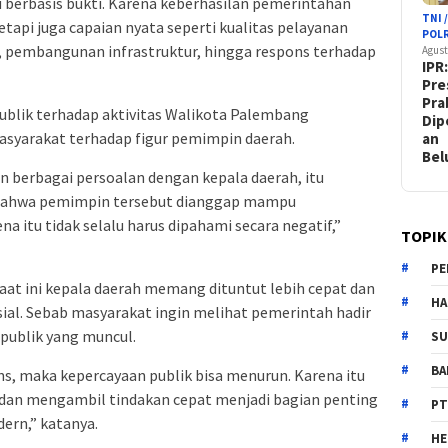
u berbasis bukti. Karena keberhasilan pemerintahan
TNI 
 tetapi juga capaian nyata seperti kualitas pelayanan
POLR
l, pembangunan infrastruktur, hingga respons terhadap
Agust
IPR
Pre
Pr
publik terhadap aktivitas Walikota Palembang
Dip
syarakat terhadap figur pemimpin daerah.
an
Be
 berbagai persoalan dengan kepala daerah, itu
bahwa pemimpin tersebut dianggap mampu
 itu tidak selalu harus dipahami secara negatif,”
TOPIK
PE
saat ini kepala daerah memang dituntut lebih cepat dan
HA
ial. Sebab masyarakat ingin melihat pemerintah hadir
 publik yang muncul.
SU
B
, maka kepercayaan publik bisa menurun. Karena itu
dan mengambil tindakan cepat menjadi bagian penting
PT
ern,” katanya.
H