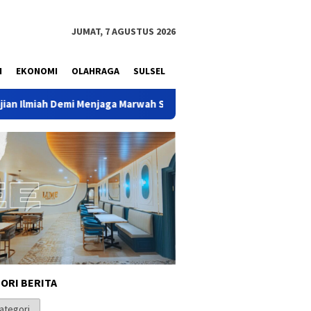
JUMAT, 7 AGUSTUS 2026
N
EKONOMI
OLAHRAGA
SULSEL
mi Menjaga Marwah Sejarah Nusantara
Ketua Komisi II DP
ORI BERITA
i