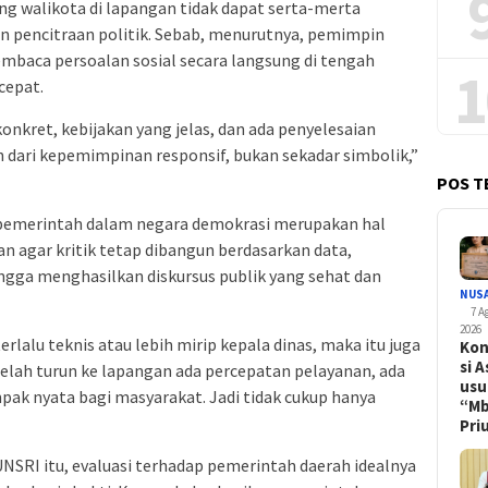
ang walikota di lapangan tidak dapat serta-merta
un pencitraan politik. Sebab, menurutnya, pemimpin
aca persoalan sosial secara langsung di tengah
1
cepat.
konkret, kebijakan yang jelas, dan ada penyelesaian
 dari kepemimpinan responsif, bukan sekadar simbolik,”
POS T
p pemerintah dalam negara demokrasi merupakan hal
 agar kritik tetap dibangun berdasarkan data,
ehingga menghasilkan diskursus publik yang sehat dan
NUS
7 A
2026
rlalu teknis atau lebih mirip kepala dinas, maka itu juga
Kon
si A
setelah turun ke lapangan ada percepatan pelayanan, ada
usu
mpak nyata bagi masyarakat. Jadi tidak cukup hanya
“M
Pr
SRI itu, evaluasi terhadap pemerintah daerah idealnya