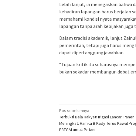
Lebih lanjut, ia menegaskan bahwa d
kehadiran lapangan harus berjalan s
memahami kondisi nyata masyarakat 
lapangan tanpa arah kebijakan juga 
Dalam tradisi akademik, lanjut Zain
pemerintah, tetapi juga harus mengha
dapat dipertanggungjawabkan.
“Tujuan kritik itu seharusnya mempe
bukan sekadar membangun debat emos
Navigasi
Pos sebelumnya
Terbukti Bela Rakyat! Irigasi Lancar, Panen
pos
Meningkat: Hamka B Kady Terus Kawal Pr
P3TGAI untuk Petani