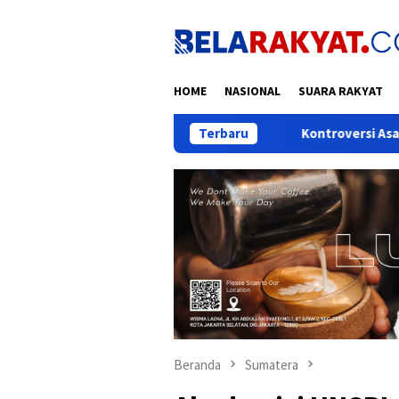
Loncat
ke
konten
HOME
NASIONAL
SUARA RAKYAT
Terbaru
Kontroversi Asal-usul “Mbah 
Beranda
Sumatera