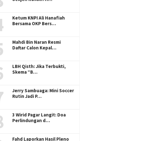
3
4
Ketum KNPI Ali Hanafiah
Bersama OKP Bers…
5
Mahdi Bin Naran Resmi
Daftar Calon Kepal…
6
LBH Qisth: Jika Terbukti,
Skema “B…
7
Jerry Sambuaga: Mini Soccer
Rutin Jadi P…
8
3 Wirid Pagar Langit: Doa
Perlindungan d…
Fahd Laporkan Hasil Pleno