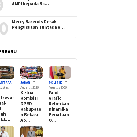
9
AMPI kepada Ba…
0
Mercy Barends Desak
Pengusutan Tuntas Be…
ERBARU
ANTARA
JABAR
7
POLITIK
7
gustus
Agustus 2026
Agustus 2026
Ketua
Fahd
trover
Komisi II
Arafiq
sal-
DPRD
Beberkan
l
Kabupate
Dinamika
bah
n Bekasi
Penataan
iuk&…
Ap…
O…