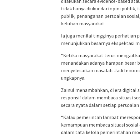
dilakukan secara evidence-based ata
tidak hanya diukur dari opini publik,
publik, penanganan persoalan sosia
keluhan masyarakat.
Ia juga menilai tingginya perhatian 
menunjukkan besarnya ekspektasi ma
“Ketika masyarakat terus mengaitkan
menandakan adanya harapan besar 
menyelesaikan masalah. Jadi fenomena
ungkapnya.
Zainul menambahkan, di era digital 
responsif dalam membaca situasi sos
secara nyata dalam setiap persoalan
“Kalau pemerintah lambat merespons
kemampuan membaca situasi sosial 
dalam tata kelola pemerintahan mod