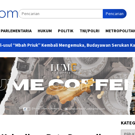
Pencarian
PARLEMENTARIA
HUKUM
POLITIK
TNI/POLRI
METROPOLITA
Priuk” Kembali Mengemuka, Budayawan Serukan Kajian Ilmiah De
KATEG
Kategor