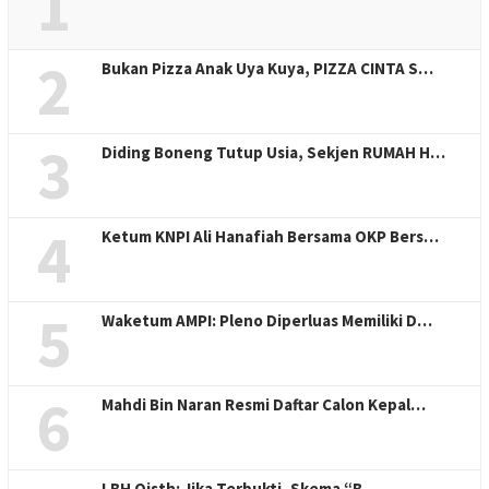
1
2
Bukan Pizza Anak Uya Kuya, PIZZA CINTA S…
3
Diding Boneng Tutup Usia, Sekjen RUMAH H…
4
Ketum KNPI Ali Hanafiah Bersama OKP Bers…
5
Waketum AMPI: Pleno Diperluas Memiliki D…
6
Mahdi Bin Naran Resmi Daftar Calon Kepal…
LBH Qisth: Jika Terbukti, Skema “B…