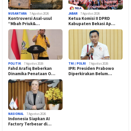
NUSANTARA
7 Agustus 2026
JABAR
7 Agustus 2026
Kontroversi Asal-usul
Ketua Komisi II DPRD
“Mbah Priuk&…
Kabupaten Bekasi Ap…
POLITIK
7 Agustus 2026
TNI / POLRI
7 Agustus 2026
Fahd Arafiq Beberkan
IPR: Presiden Prabowo
Dinamika Penataan O…
Diperkirakan Belum…
NASIONAL
7 Agustus 2026
Indonesia Siapkan AI
Factory Terbesar di…