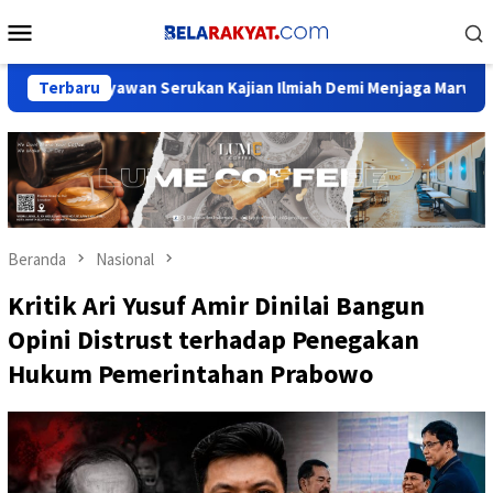
Loncat
Menu
ke
Mobile
konten
ayawan Serukan Kajian Ilmiah Demi Menjaga Marwah Sejarah Nus
Terbaru
Beranda
Nasional
Kritik Ari Yusuf Amir Dinilai Bangun
Opini Distrust terhadap Penegakan
Hukum Pemerintahan Prabowo