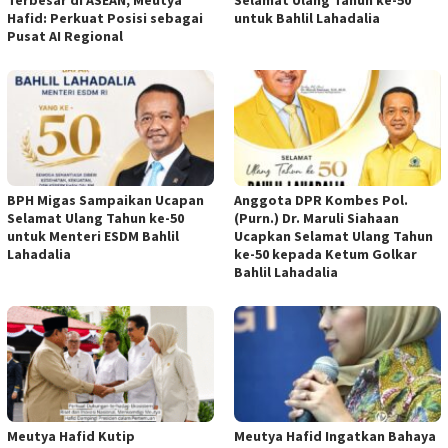
Terbesar di ASEAN, Meutya
Selamat Ulang Tahun ke-50
Hafid: Perkuat Posisi sebagai
untuk Bahlil Lahadalia
Pusat AI Regional
BPH Migas Sampaikan Ucapan
Anggota DPR Kombes Pol.
Selamat Ulang Tahun ke-50
(Purn.) Dr. Maruli Siahaan
untuk Menteri ESDM Bahlil
Ucapkan Selamat Ulang Tahun
Lahadalia
ke-50 kepada Ketum Golkar
Bahlil Lahadalia
Meutya Hafid Kutip
Meutya Hafid Ingatkan Bahaya