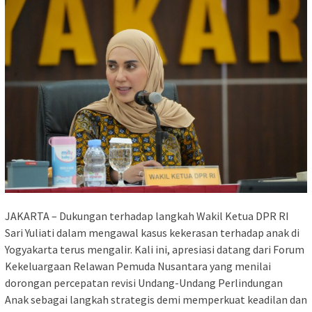
JAKARTA – Dukungan terhadap langkah Wakil Ketua DPR RI
Sari Yuliati dalam mengawal kasus kekerasan terhadap anak di
Yogyakarta terus mengalir. Kali ini, apresiasi datang dari Forum
Kekeluargaan Relawan Pemuda Nusantara yang menilai
dorongan percepatan revisi Undang-Undang Perlindungan
Anak sebagai langkah strategis demi memperkuat keadilan dan