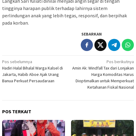
Langkah Sari Yuliati dinilai menjadi angin segar di tengah
tingginya harapan publik terhadap lahirnya sistem
perlindungan anak yang lebih tegas, responsif, dan berpihak
pada korban.
SEBARKAN
Navigasi
Pos sebelumnya
Pos berikutnya
Hadiri Halal Bihalal Warga Kalsel di
Amin Ak: Windfall Tax dari Lonjakan
pos
Jakarta, Habib Aboe Ajak Urang
Harga Komoditas Harus
Banua Perkuat Persaudaraan
Dioptimalkan untuk Memperkuat
Ketahanan Fiskal Nasional
POS TERKAIT