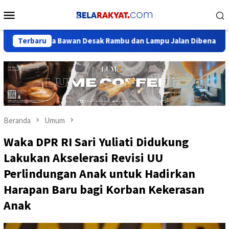
Loncat
Menu
ke
Mobile
konten
, Warga Bawan Desak Rambu dan Lampu Jalan Dibenahi: Jangan Tu
Terbaru
Beranda
Umum
Waka DPR RI Sari Yuliati Didukung
Lakukan Akselerasi Revisi UU
Perlindungan Anak untuk Hadirkan
Harapan Baru bagi Korban Kekerasan
Anak