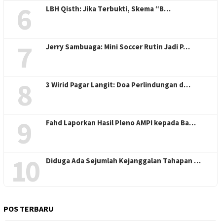
6
LBH Qisth: Jika Terbukti, Skema “B…
7
Jerry Sambuaga: Mini Soccer Rutin Jadi P…
8
3 Wirid Pagar Langit: Doa Perlindungan d…
9
Fahd Laporkan Hasil Pleno AMPI kepada Ba…
10
Diduga Ada Sejumlah Kejanggalan Tahapan …
POS TERBARU