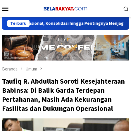
Loncat
Menu
ke
Mobile
konten
ional, Konsolidasi hingga Pentingnya Menjaga Soliditas Partai
Terbaru
Beranda
Umum
Taufiq R. Abdullah Soroti Kesejahteraan
Babinsa: Di Balik Garda Terdepan
Pertahanan, Masih Ada Kekurangan
Fasilitas dan Dukungan Operasional