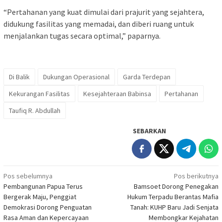
“Pertahanan yang kuat dimulai dari prajurit yang sejahtera,
didukung fasilitas yang memadai, dan diberi ruang untuk
menjalankan tugas secara optimal,” paparnya.
Di Balik
Dukungan Operasional
Garda Terdepan
Kekurangan Fasilitas
Kesejahteraan Babinsa
Pertahanan
Taufiq R. Abdullah
SEBARKAN
Navigasi
Pos sebelumnya
Pos berikutnya
Pembangunan Papua Terus
Bamsoet Dorong Penegakan
pos
Bergerak Maju, Penggiat
Hukum Terpadu Berantas Mafia
Demokrasi Dorong Penguatan
Tanah: KUHP Baru Jadi Senjata
Rasa Aman dan Kepercayaan
Membongkar Kejahatan