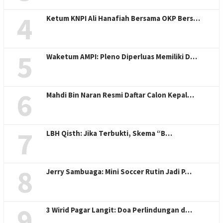
4
Ketum KNPI Ali Hanafiah Bersama OKP Bers…
5
Waketum AMPI: Pleno Diperluas Memiliki D…
6
Mahdi Bin Naran Resmi Daftar Calon Kepal…
7
LBH Qisth: Jika Terbukti, Skema “B…
8
Jerry Sambuaga: Mini Soccer Rutin Jadi P…
9
3 Wirid Pagar Langit: Doa Perlindungan d…