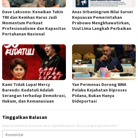
Dave Laksono: Kenaikan Tukin
Anas Urbaningrum Nilai Survei
TNI dan Kemhan Harus Jadi
Kepuasan Pemerintahan
Momentum Perkuat
Prabowo Mengkhawatirkan,
Profesionalisme dan Kapasitas
Usul Lima Langkah Perbaikan
Pertahanan Nasional
Kami Tidak Lupa! Mercy
Yan Permenas Dorong WNA
Barends: Kudatuli Adalah
Pelaku Kejahatan Diproses
Serangan terhadap Demokrasi,
Pidana, Bukan Hanya
Hukum, dan Kemanusiaan
Dideportasi
Tinggalkan Balasan
Alamat email Anda tidak akan dipublikasikan.
Ruas yang wajib ditandai
*