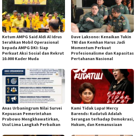
Ketum AMPG Said Aldi Al Idrus
Dave Laksono: Kenaikan Tukin
Serahkan Mobil Operasional
TNI dan Kemhan Harus Jadi
kepada AMPG DKI: Siap
Momentum Perkuat
Perkuat Aksi Sosial dan Rekrut
Profesionalisme dan Kapasitas
10.000 Kader Muda
Pertahanan Nasional
Anas Urbaningrum Nilai Survei
Kami Tidak Lupa! Mercy
Kepuasan Pemerintahan
Barends: Kudatuli Adalah
Prabowo Mengkhawatirkan,
Serangan terhadap Demokrasi,
Usul Lima Langkah Perbaikan
Hukum, dan Kemanusiaan