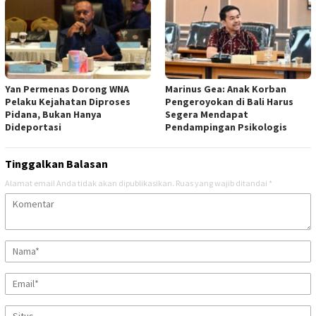
Yan Permenas Dorong WNA
Marinus Gea: Anak Korban
Pelaku Kejahatan Diproses
Pengeroyokan di Bali Harus
Pidana, Bukan Hanya
Segera Mendapat
Dideportasi
Pendampingan Psikologis
Tinggalkan Balasan
Alamat email Anda tidak akan dipublikasikan.
Ruas yang wajib ditandai
*