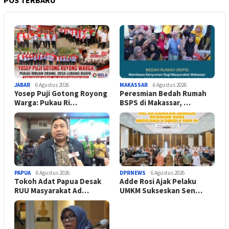
POS TERBARU
JABAR
6 Agustus 2026
MAKASSAR
6 Agustus 2026
Yosep Puji Gotong Royong
Peresmian Bedah Rumah
Warga: Pukau Ri…
BSPS di Makassar, …
PAPUA
6 Agustus 2026
DPRNEWS
6 Agustus 2026
Tokoh Adat Papua Desak
Adde Rosi Ajak Pelaku
RUU Masyarakat Ad…
UMKM Sukseskan Sen…