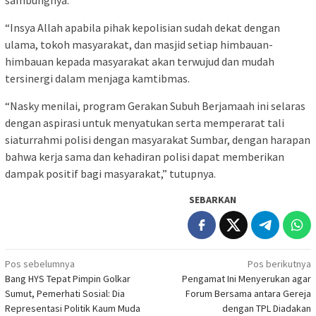
sambungnya.
“Insya Allah apabila pihak kepolisian sudah dekat dengan
ulama, tokoh masyarakat, dan masjid setiap himbauan-
himbauan kepada masyarakat akan terwujud dan mudah
tersinergi dalam menjaga kamtibmas.
“Nasky menilai, program Gerakan Subuh Berjamaah ini selaras
dengan aspirasi untuk menyatukan serta memperarat tali
siaturrahmi polisi dengan masyarakat Sumbar, dengan harapan
bahwa kerja sama dan kehadiran polisi dapat memberikan
dampak positif bagi masyarakat,” tutupnya.
SEBARKAN
Navigasi
Pos sebelumnya
Pos berikutnya
Bang HYS Tepat Pimpin Golkar
Pengamat Ini Menyerukan agar
pos
Sumut, Pemerhati Sosial: Dia
Forum Bersama antara Gereja
Representasi Politik Kaum Muda
dengan TPL Diadakan