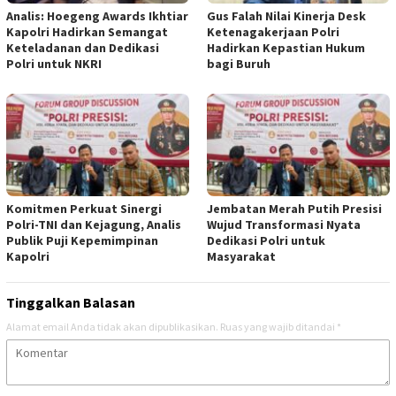
Analis: Hoegeng Awards Ikhtiar
Gus Falah Nilai Kinerja Desk
Kapolri Hadirkan Semangat
Ketenagakerjaan Polri
Keteladanan dan Dedikasi
Hadirkan Kepastian Hukum
Polri untuk NKRI
bagi Buruh
Komitmen Perkuat Sinergi
Jembatan Merah Putih Presisi
Polri-TNI dan Kejagung, Analis
Wujud Transformasi Nyata
Publik Puji Kepemimpinan
Dedikasi Polri untuk
Kapolri
Masyarakat
Tinggalkan Balasan
Alamat email Anda tidak akan dipublikasikan.
Ruas yang wajib ditandai
*