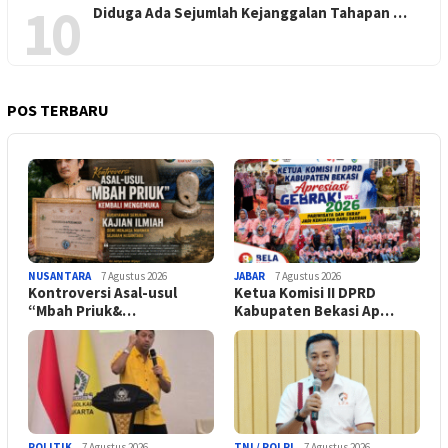
10
Diduga Ada Sejumlah Kejanggalan Tahapan …
POS TERBARU
NUSANTARA
7 Agustus 2026
JABAR
7 Agustus 2026
Kontroversi Asal-usul
Ketua Komisi II DPRD
“Mbah Priuk&…
Kabupaten Bekasi Ap…
POLITIK
7 Agustus 2026
TNI / POLRI
7 Agustus 2026