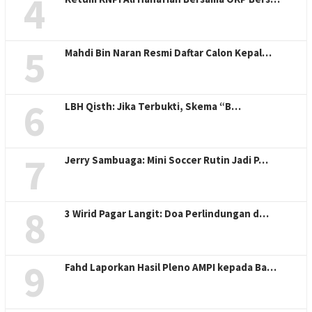
4
5
Mahdi Bin Naran Resmi Daftar Calon Kepal…
6
LBH Qisth: Jika Terbukti, Skema “B…
7
Jerry Sambuaga: Mini Soccer Rutin Jadi P…
8
3 Wirid Pagar Langit: Doa Perlindungan d…
9
Fahd Laporkan Hasil Pleno AMPI kepada Ba…