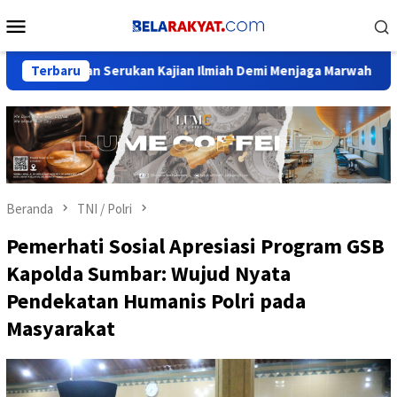
Loncat
Menu
ke
Mobile
konten
awan Serukan Kajian Ilmiah Demi Menjaga Marwah Sejarah Nusan
Terbaru
Beranda
TNI / Polri
Pemerhati Sosial Apresiasi Program GSB
Kapolda Sumbar: Wujud Nyata
Pendekatan Humanis Polri pada
Masyarakat