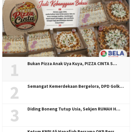
1
Bukan Pizza Anak Uya Kuya, PIZZA CINTA S…
2
Semangat Kemerdekaan Bergelora, DPD Golk…
3
Diding Boneng Tutup Usia, Sekjen RUMAH H…
Ketum KNPI Ali Hanafiah Bersama OKP Bers…