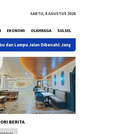
SABTU, 8 AGUSTUS 2026
N
EKONOMI
OLAHRAGA
SULSEL
an Dibenahi: Jangan Tunggu Korban Berikutnya!
AMPG DKI
ORI BERITA
i