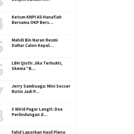
3
4
Ketum KNPI Ali Hanafiah
Bersama OKP Bers…
5
Mahdi Bin Naran Resmi
Daftar Calon Kepal…
6
LBH Qisth: Jika Terbukti,
Skema “B…
7
Jerry Sambuaga: Mini Soccer
Rutin Jadi P…
8
3 Wirid Pagar Langit: Doa
Perlindungan d…
Fahd Laporkan Hasil Pleno