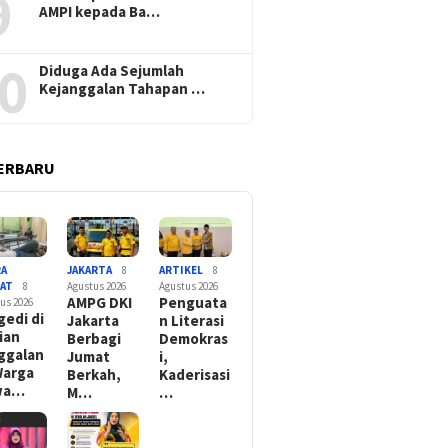
9
AMPI kepada Ba…
0
Diduga Ada Sejumlah
Kejanggalan Tahapan …
ERBARU
RA
JAKARTA
8
ARTIKEL
8
YAT
8
Agustus 2026
Agustus 2026
AMPG DKI
Penguata
us 2026
gedi di
Jakarta
n Literasi
ian
Berbagi
Demokras
ggalan
Jumat
i,
Warga
Berkah,
Kaderisasi
wa…
M…
…