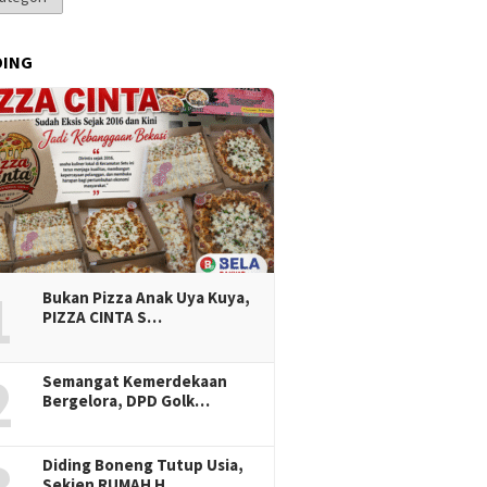
DING
1
Bukan Pizza Anak Uya Kuya,
PIZZA CINTA S…
2
Semangat Kemerdekaan
Bergelora, DPD Golk…
Diding Boneng Tutup Usia,
Sekjen RUMAH H…