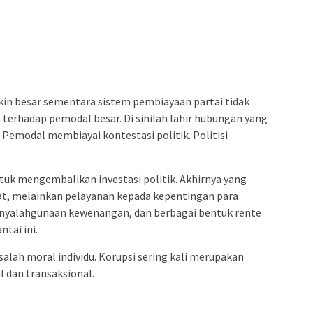
kin besar sementara sistem pembiayaan partai tidak
erhadap pemodal besar. Di sinilah lahir hubungan yang
. Pemodal membiayai kontestasi politik. Politisi
uk mengembalikan investasi politik. Akhirnya yang
yat, melainkan pelayanan kepada kepentingan para
penyalahgunaan kewenangan, dan berbagai bentuk rente
ntai ini.
alah moral individu. Korupsi sering kali merupakan
l dan transaksional.