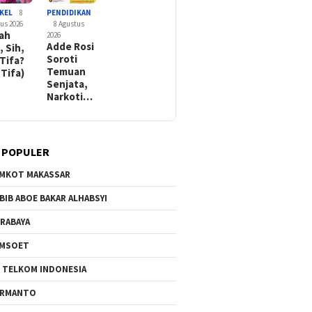
KEL
8
PENDIDIKAN
us 2026
8 Agustus
rah
2026
Adde Rosi
, Sih,
Soroti
 Tifa?
Temuan
 Tifa)
Senjata,
Narkoti…
 POPULER
MKOT MAKASSAR
BIB ABOE BAKAR ALHABSYI
RABAYA
AMSOET
 TELKOM INDONESIA
ERMANTO