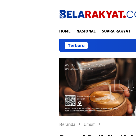
Loncat
ke
konten
HOME
NASIONAL
SUARA RAKYAT
Terbaru
Tragedi
Beranda
Umum