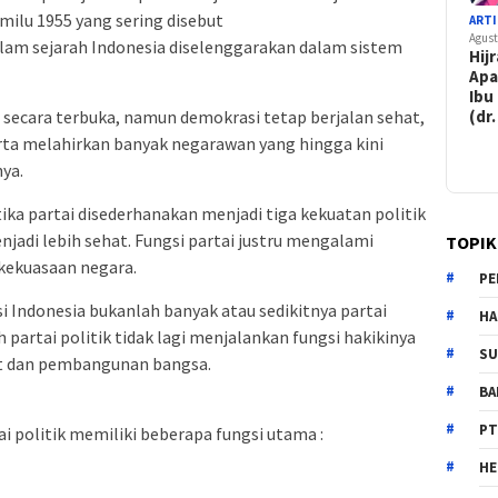
ilu 1955 yang sering disebut
ARTI
Agust
alam sejarah Indonesia diselenggarakan dalam sistem
Hij
Apa
Ibu
i secara terbuka, namun demokrasi tetap berjalan sehat,
(dr.
serta melahirkan banyak negarawan yang hingga kini
ya.
ika partai disederhanakan menjadi tiga kekuatan politik
jadi lebih sehat. Fungsi partai justru mengalami
TOPIK
 kekuasaan negara.
PE
 Indonesia bukanlah banyak atau sedikitnya partai
HA
 partai politik tidak lagi menjalankan fungsi hakikinya
SU
at dan pembangunan bangsa.
B
PT
i politik memiliki beberapa fungsi utama :
H