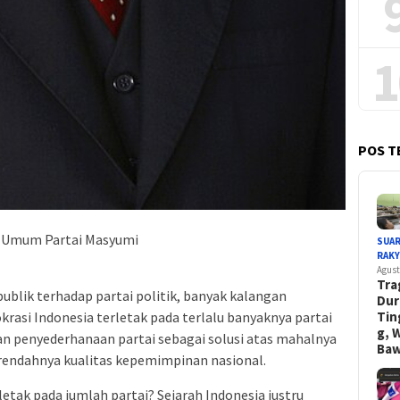
1
POS T
tua Umum Partai Masyumi
SUA
RAK
Agust
Tra
blik terhadap partai politik, banyak kalangan
Dur
si Indonesia terletak pada terlalu banyaknya partai
Tin
g, 
an penyederhanaan partai sebagai solusi atas mahalnya
Ba
n rendahnya kualitas kepemimpinan nasional.
etak pada jumlah partai? Sejarah Indonesia justru