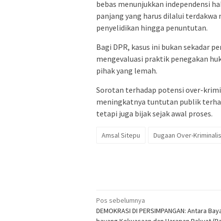
bebas menunjukkan independensi haki
panjang yang harus dilalui terdakw
penyelidikan hingga penuntutan.
Bagi DPR, kasus ini bukan sekadar 
mengevaluasi praktik penegakan huku
pihak yang lemah.
Sorotan terhadap potensi over-krimin
meningkatnya tuntutan publik terha
tetapi juga bijak sejak awal proses.
Amsal Sitepu
Dugaan Over-Kriminalis
Navigasi
Pos sebelumnya
DEMOKRASI DI PERSIMPANGAN: Antara Bay
pos