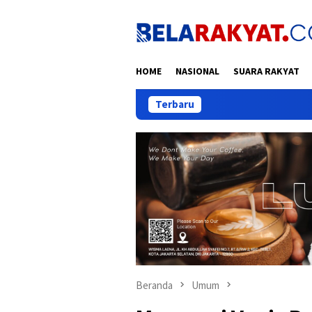
Loncat
ke
konten
HOME
NASIONAL
SUARA RAKYAT
Terbaru
Hukum Besi: 
Beranda
Umum