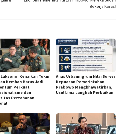
ian I)
Ekonomi Pemerintah di Era Prabowo: Mereka Sudah
Bekerja Keras!
 Laksono: Kenaikan Tukin
Anas Urbaningrum Nilai Survei
dan Kemhan Harus Jadi
Kepuasan Pemerintahan
entum Perkuat
Prabowo Mengkhawatirkan,
esionalisme dan
Usul Lima Langkah Perbaikan
sitas Pertahanan
onal