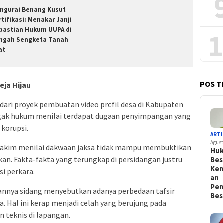
ngurai Benang Kusut
rtifikasi: Menakar Janji
pastian Hukum UUPA di
1
ngah Sengketa Tanah
at
POS T
eja Hijau
ari proyek pembuatan video profil desa di Kabupaten
egak hukum menilai terdapat dugaan penyimpangan yang
 korupsi.
ARTI
Agust
hakim menilai dakwaan jaksa tidak mampu membuktikan
Hu
kan. Fakta-fakta yang terungkap di persidangan justru
Bes
Kem
i perkara.
an
Pem
annya sidang menyebutkan adanya perbedaan tafsir
Bes
a. Hal ini kerap menjadi celah yang berujung pada
n teknis di lapangan.