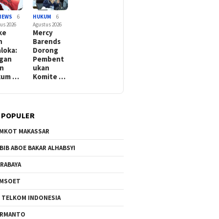
NEWS
6
HUKUM
6
us 2026
Agustus 2026
ke
Mercy
h
Barends
aloka:
Dorong
gan
Pembent
in
ukan
kum …
Komite …
 POPULER
MKOT MAKASSAR
BIB ABOE BAKAR ALHABSYI
RABAYA
AMSOET
 TELKOM INDONESIA
ERMANTO