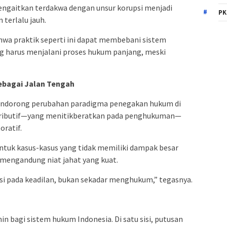
ngaitkan terdakwa dengan unsur korupsi menjadi
PK
 terlalu jauh.
bahwa praktik seperti ini dapat membebani sistem
ng harus menjalani proses hukum panjang, meski
ebagai Jalan Tengah
mendorong perubahan paradigma penegakan hukum di
retributif—yang menitikberatkan pada penghukuman—
oratif.
 untuk kasus-kasus yang tidak memiliki dampak besar
 mengandung niat jahat yang kuat.
i pada keadilan, bukan sekadar menghukum,” tegasnya.
in bagi sistem hukum Indonesia. Di satu sisi, putusan