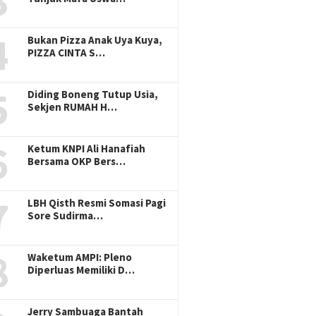
3
4
Bukan Pizza Anak Uya Kuya,
PIZZA CINTA S…
5
Diding Boneng Tutup Usia,
Sekjen RUMAH H…
6
Ketum KNPI Ali Hanafiah
Bersama OKP Bers…
7
LBH Qisth Resmi Somasi Pagi
Sore Sudirma…
8
Waketum AMPI: Pleno
Diperluas Memiliki D…
Jerry Sambuaga Bantah