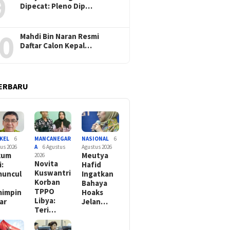
9
Dipecat: Pleno Dip…
0
Mahdi Bin Naran Resmi
Daftar Calon Kepal…
ERBARU
KEL
6
MANCANEGAR
NASIONAL
6
us 2026
A
6 Agustus
Agustus 2026
kum
Meutya
2026
Novita
i:
Hafid
Kuswantri
uncul
Ingatkan
Korban
Bahaya
TPPO
impin
Hoaks
Libya:
ar
Jelan…
Teri…