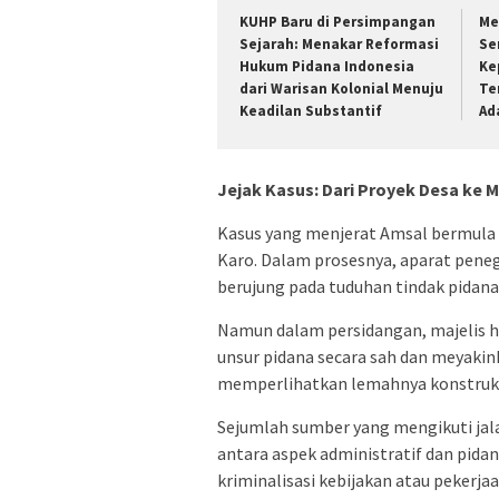
KUHP Baru di Persimpangan
Me
Sejarah: Menakar Reformasi
Se
Hukum Pidana Indonesia
Ke
dari Warisan Kolonial Menuju
Te
Keadilan Substantif
Ad
Jejak Kasus: Dari Proyek Desa ke M
Kasus yang menjerat Amsal bermula d
Karo. Dalam prosesnya, aparat pen
berujung pada tuduhan tindak pidana
Namun dalam persidangan, majelis 
unsur pidana secara sah dan meyakin
memperlihatkan lemahnya konstruks
Sejumlah sumber yang mengikuti jal
antara aspek administratif dan pidan
kriminalisasi kebijakan atau pekerjaa