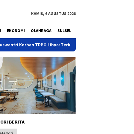
KAMIS, 6 AGUSTUS 2026
N
EKONOMI
OLAHRAGA
SULSEL
PO Libya: Terima Kasih Pak Presiden Prabowo dan Menteri KP2MI
ORI BERITA
i