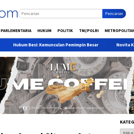
Pencarian
PARLEMENTARIA
HUKUM
POLITIK
TNI/POLRI
METROPOLITA
Kemunculan Pemimpin Besar
Novita Kuswantri Korban TP
KATEG
Kategor