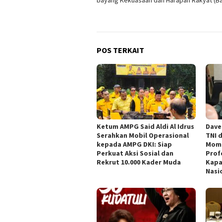
bayang Kekuasaan dan Harapan Rakyat (Bag
POS TERKAIT
Ketum AMPG Said Aldi Al Idrus
Dave
Serahkan Mobil Operasional
TNI 
kepada AMPG DKI: Siap
Mom
Perkuat Aksi Sosial dan
Prof
Rekrut 10.000 Kader Muda
Kapa
Nasi