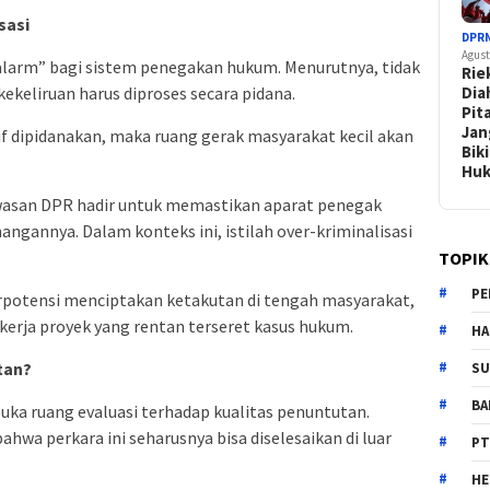
sasi
DPR
Agust
“alarm” bagi sistem penegakan hukum. Menurutnya, tidak
Rie
Dia
keliruan harus diproses secara pidana.
Pit
Jan
if dipidanakan, maka ruang gerak masyarakat kecil akan
Bik
Hu
asan DPR hadir untuk memastikan aparat penegak
gannya. Dalam konteks ini, istilah over-kriminalisasi
TOPIK
PE
rpotensi menciptakan ketakutan di tengah masyarakat,
kerja proyek yang rentan terseret kasus hukum.
HA
tan?
SU
B
ka ruang evaluasi terhadap kualitas penuntutan.
wa perkara ini seharusnya bisa diselesaikan di luar
PT
H