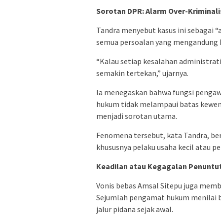
Sorotan DPR: Alarm Over-Kriminali
Tandra menyebut kasus ini sebagai 
semua persoalan yang mengandung ke
“Kalau setiap kesalahan administrat
semakin tertekan,” ujarnya.
Ia menegaskan bahwa fungsi pengaw
hukum tidak melampaui batas kewenan
menjadi sorotan utama.
Fenomena tersebut, kata Tandra, be
khususnya pelaku usaha kecil atau pe
Keadilan atau Kegagalan Penuntu
Vonis bebas Amsal Sitepu juga membu
Sejumlah pengamat hukum menilai bah
jalur pidana sejak awal.