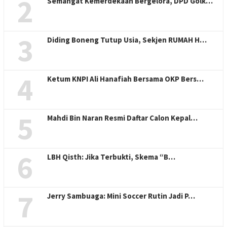
2
Semangat Kemerdekaan Bergelora, DPD Golk…
3
Diding Boneng Tutup Usia, Sekjen RUMAH H…
4
Ketum KNPI Ali Hanafiah Bersama OKP Bers…
5
Mahdi Bin Naran Resmi Daftar Calon Kepal…
6
LBH Qisth: Jika Terbukti, Skema “B…
7
Jerry Sambuaga: Mini Soccer Rutin Jadi P…