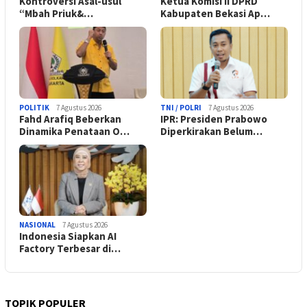
Kontroversi Asal-usul
Ketua Komisi II DPRD
“Mbah Priuk&…
Kabupaten Bekasi Ap…
POLITIK
7 Agustus 2026
TNI / POLRI
7 Agustus 2026
Fahd Arafiq Beberkan
IPR: Presiden Prabowo
Dinamika Penataan O…
Diperkirakan Belum…
NASIONAL
7 Agustus 2026
Indonesia Siapkan AI
Factory Terbesar di…
TOPIK POPULER