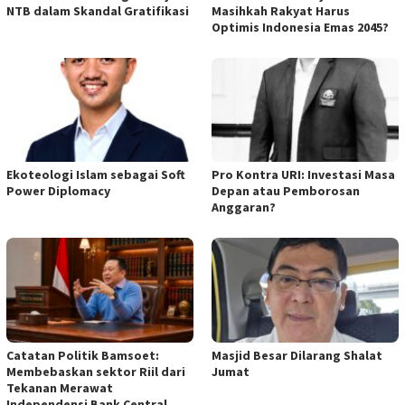
NTB dalam Skandal Gratifikasi
Masihkah Rakyat Harus
Optimis Indonesia Emas 2045?
Ekoteologi Islam sebagai Soft
Pro Kontra URI: Investasi Masa
Power Diplomacy
Depan atau Pemborosan
Anggaran?
Catatan Politik Bamsoet:
Masjid Besar Dilarang Shalat
Membebaskan sektor Riil dari
Jumat
Tekanan Merawat
Independensi Bank Central