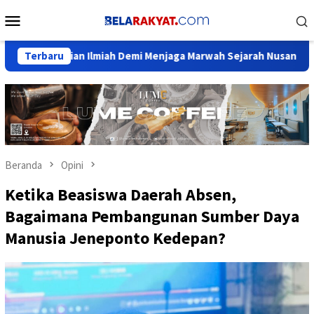
Loncat
Menu
ke
Mobile
konten
n Ilmiah Demi Menjaga Marwah Sejarah Nusantara
Terbaru
Ketua K
Beranda
Opini
Ketika Beasiswa Daerah Absen,
Bagaimana Pembangunan Sumber Daya
Manusia Jeneponto Kedepan?