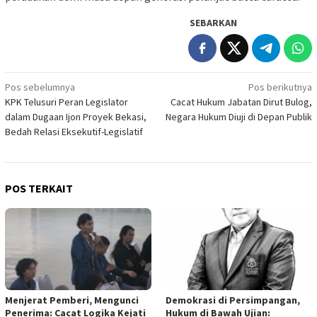
SEBARKAN
Navigasi
Pos sebelumnya
Pos berikutnya
KPK Telusuri Peran Legislator
Cacat Hukum Jabatan Dirut Bulog,
pos
dalam Dugaan Ijon Proyek Bekasi,
Negara Hukum Diuji di Depan Publik
Bedah Relasi Eksekutif-Legislatif
POS TERKAIT
Menjerat Pemberi, Mengunci
Demokrasi di Persimpangan,
Penerima: Cacat Logika Kejati
Hukum di Bawah Ujian: