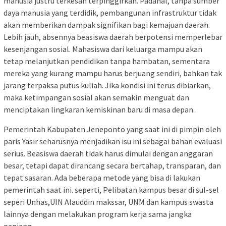
manusia justru terkesan terpinggirkan. Padahal, tanpa sumber
daya manusia yang terdidik, pembangunan infrastruktur tidak
akan memberikan dampak signifikan bagi kemajuan daerah.
Lebih jauh, absennya beasiswa daerah berpotensi memperlebar
kesenjangan sosial. Mahasiswa dari keluarga mampu akan
tetap melanjutkan pendidikan tanpa hambatan, sementara
mereka yang kurang mampu harus berjuang sendiri, bahkan tak
jarang terpaksa putus kuliah. Jika kondisi ini terus dibiarkan,
maka ketimpangan sosial akan semakin menguat dan
menciptakan lingkaran kemiskinan baru di masa depan.
Pemerintah Kabupaten Jeneponto yang saat ini di pimpin oleh
paris Yasir seharusnya menjadikan isu ini sebagai bahan evaluasi
serius. Beasiswa daerah tidak harus dimulai dengan anggaran
besar, tetapi dapat dirancang secara bertahap, transparan, dan
tepat sasaran. Ada beberapa metode yang bisa di lakukan
pemerintah saat ini. seperti, Pelibatan kampus besar di sul-sel
seperi Unhas,UIN Alauddin makssar, UNM dan kampus swasta
lainnya dengan melakukan program kerja sama jangka
panjang.