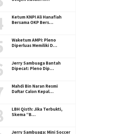
3
4
Ketum KNPI Ali Hanafiah
Bersama OKP Bers…
5
Waketum AMPI: Pleno
Diperluas Memiliki D…
6
Jerry Sambuaga Bantah
Dipecat: Pleno Dip…
pudi Diduga Asal
Tambal Sulam Jalan di PUPR
Tim PKM
g Pohon, Rampas Aset
Wilayah 1 Bogor Asal-asalan,
Pengua
7
Tanpa Beri
Warga Keluhkan PUPR Hanya
Pangan 
Mahdi Bin Naran Resmi
sasi Ganti Rugi
Cari Muka
Pencapa
Daftar Calon Kepal…
Hunger)
8
LBH Qisth: Jika Terbukti,
Skema “B…
Jerry Sambuaga: Mini Soccer