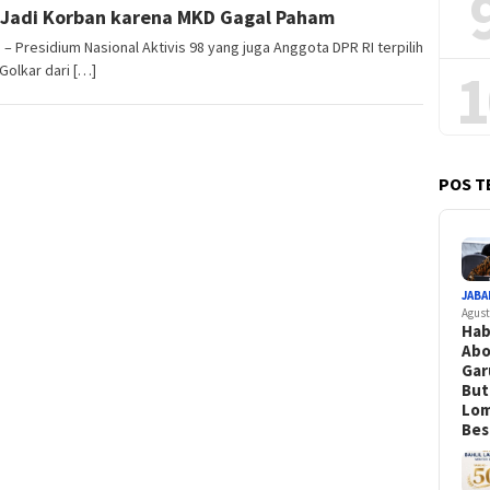
Jadi Korban karena MKD Gagal Paham
– Presidium Nasional Aktivis 98 yang juga Anggota DPR RI terpilih
1
 Golkar dari […]
POS T
JABA
Agust
Hab
Abo
Gar
Bu
Lo
Bes