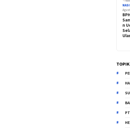
NAS
Agust
BPH
Sam
n U
Sel
Ul
TOPIK
PE
HA
SU
B
PT
H