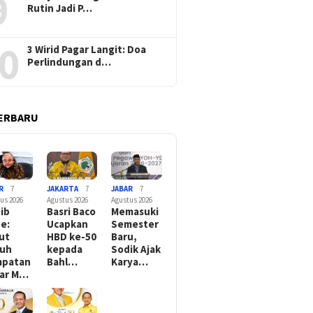
9
Rutin Jadi P…
0
3 Wirid Pagar Langit: Doa
Perlindungan d…
ERBARU
R
7
JAKARTA
7
JABAR
7
us 2026
Agustus 2026
Agustus 2026
ib
Basri Baco
Memasuki
e:
Ucapkan
Semester
ut
HBD ke-50
Baru,
tuh
kepada
Sodik Ajak
mpatan
Bahl…
Karya…
ar M…