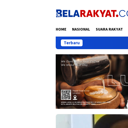
Loncat
ke
konten
HOME
NASIONAL
SUARA RAKYAT
Terbaru
Habib Aboe: G