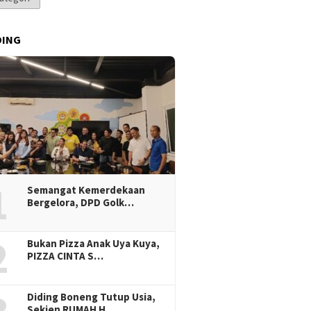
DING
1
Semangat Kemerdekaan
Bergelora, DPD Golk…
2
Bukan Pizza Anak Uya Kuya,
PIZZA CINTA S…
Diding Boneng Tutup Usia,
Sekjen RUMAH H…