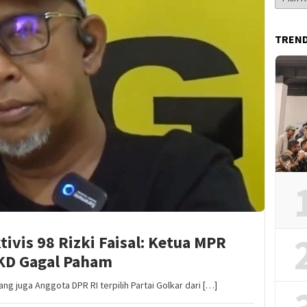
Berita
TREN
ivis 98 Rizki Faisal: Ketua MPR
KD Gagal Paham
ng juga Anggota DPR RI terpilih Partai Golkar dari […]