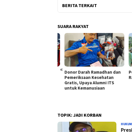
BERITA TERKAIT
SUARA RAKYAT
«
iri Peresmian Kantor
Donor Darah Ramadhan dan
Peme
um Aldwin Rahadian &
Pemeriksaan Kesehatan
Raky
tners, Bamsoet Dorong
Gratis, Upaya Alumni ITS
vokat Tetap Independen
untuk Kemanusiaan
Tengah Tekanan Politik
 Publik
TOPIK:
JADI KORBAN
HUKUM
Pres