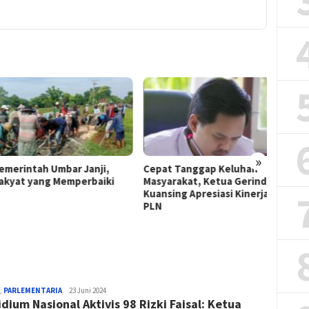
»
rintah Umbar Janji,
Cepat Tanggap Keluhan
PLN Sa
at yang Memperbaiki
Masyarakat, Ketua Gerindra
Teban
Kuansing Apresiasi Kinerja
Warga 
PLN
Kompen
,
PARLEMENTARIA
Belarakyat
23 Juni 2024
idium Nasional Aktivis 98 Rizki Faisal: Ketua