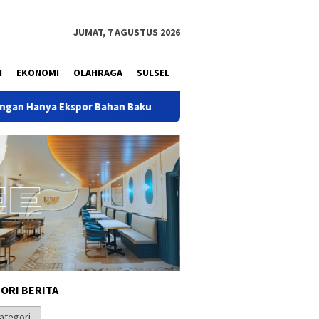
JUMAT, 7 AGUSTUS 2026
N
EKONOMI
OLAHRAGA
SULSEL
kspor Bahan Baku
Basri Baco Ucapkan HBD ke-50 kepada Ba
ORI BERITA
i