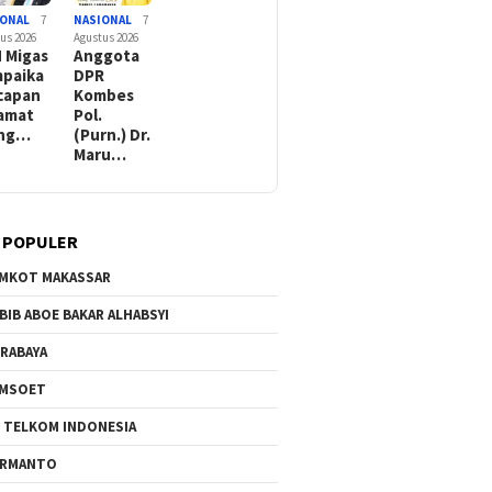
IONAL
7
NASIONAL
7
us 2026
Agustus 2026
 Migas
Anggota
paika
DPR
capan
Kombes
amat
Pol.
ang…
(Purn.) Dr.
Maru…
 POPULER
MKOT MAKASSAR
BIB ABOE BAKAR ALHABSYI
RABAYA
AMSOET
 TELKOM INDONESIA
ERMANTO