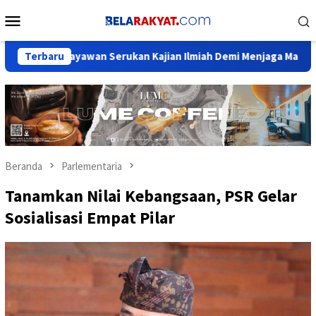
Loncat
Menu
ke
Mobile
konten
Budayawan Serukan Kajian Ilmiah Demi Menjaga Marwah Sejarah 
Terbaru
Beranda
Parlementaria
Tanamkan Nilai Kebangsaan, PSR Gelar
Sosialisasi Empat Pilar