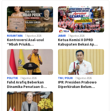
NUSANTARA
7 Agustus 2026
JABAR
7 Agustus 2026
Kontroversi Asal-usul
Ketua Komisi II DPRD
“Mbah Priuk&…
Kabupaten Bekasi Ap…
POLITIK
7 Agustus 2026
TNI / POLRI
7 Agustus 2026
Fahd Arafiq Beberkan
IPR: Presiden Prabowo
Dinamika Penataan O…
Diperkirakan Belum…