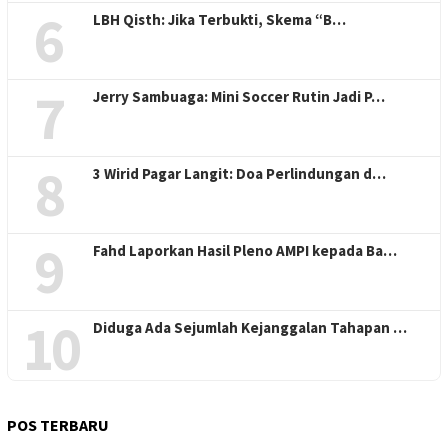
6
LBH Qisth: Jika Terbukti, Skema “B…
7
Jerry Sambuaga: Mini Soccer Rutin Jadi P…
8
3 Wirid Pagar Langit: Doa Perlindungan d…
9
Fahd Laporkan Hasil Pleno AMPI kepada Ba…
10
Diduga Ada Sejumlah Kejanggalan Tahapan …
POS TERBARU