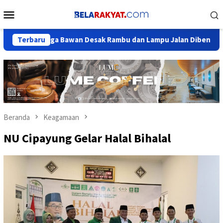
Loncat
Menu
ke
Mobile
konten
ng, Warga Bawan Desak Rambu dan Lampu Jalan Dibenahi: Jangan 
Terbaru
Beranda
Keagamaan
NU Cipayung Gelar Halal Bihalal