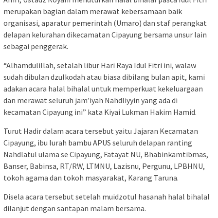
merupakan bagian dalam merawat kebersamaan baik
organisasi, aparatur pemerintah (Umaro) dan staf perangkat
delapan kelurahan dikecamatan Cipayung bersama unsur lain
sebagai penggerak.
“Alhamdulillah, setalah libur Hari Raya Idul Fitri ini, walaw
sudah dibulan dzulkodah atau biasa dibilang bulan apit, kami
adakan acara halal bihalal untuk memperkuat kekeluargaan
dan merawat seluruh jam’iyah Nahdliyyin yang ada di
kecamatan Cipayung ini” kata Kiyai Lukman Hakim Hamid.
Turut Hadir dalam acara tersebut yaitu Jajaran Kecamatan
Cipayung, ibu lurah bambu APUS seluruh delapan ranting
Nahdlatul ulama se Cipayung, Fatayat NU, Bhabinkamtibmas,
Banser, Babinsa, RT/RW, LTMNU, Lazisnu, Pergunu, LPBHNU,
tokoh agama dan tokoh masyarakat, Karang Taruna.
Disela acara tersebut setelah muidzotul hasanah halal bihalal
dilanjut dengan santapan malam bersama.