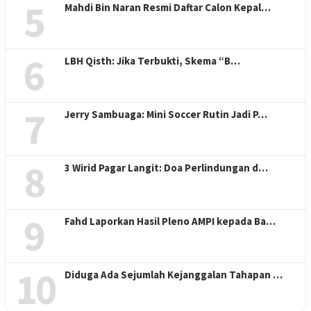
5
Mahdi Bin Naran Resmi Daftar Calon Kepal…
6
LBH Qisth: Jika Terbukti, Skema “B…
7
Jerry Sambuaga: Mini Soccer Rutin Jadi P…
8
3 Wirid Pagar Langit: Doa Perlindungan d…
9
Fahd Laporkan Hasil Pleno AMPI kepada Ba…
10
Diduga Ada Sejumlah Kejanggalan Tahapan …