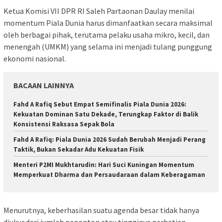
Ketua Komisi VII DPR RI Saleh Partaonan Daulay menilai
momentum Piala Dunia harus dimanfaatkan secara maksimal
oleh berbagai pihak, terutama pelaku usaha mikro, kecil, dan
menengah (UMKM) yang selama ini menjadi tulang punggung
ekonomi nasional.
BACAAN LAINNYA
Fahd A Rafiq Sebut Empat Semifinalis Piala Dunia 2026:
Kekuatan Dominan Satu Dekade, Terungkap Faktor di Balik
Konsistensi Raksasa Sepak Bola
Fahd A Rafiq: Piala Dunia 2026 Sudah Berubah Menjadi Perang
Taktik, Bukan Sekadar Adu Kekuatan Fisik
Menteri P2MI Mukhtarudin: Hari Suci Kuningan Momentum
Memperkuat Dharma dan Persaudaraan dalam Keberagaman
Menurutnya, keberhasilan suatu agenda besar tidak hanya
diukur dari jumlah penonton atau tingginya perhatian