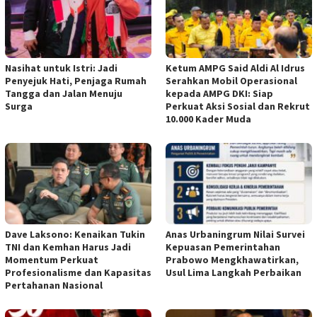
Nasihat untuk Istri: Jadi
Ketum AMPG Said Aldi Al Idrus
Penyejuk Hati, Penjaga Rumah
Serahkan Mobil Operasional
Tangga dan Jalan Menuju
kepada AMPG DKI: Siap
Surga
Perkuat Aksi Sosial dan Rekrut
10.000 Kader Muda
Dave Laksono: Kenaikan Tukin
Anas Urbaningrum Nilai Survei
TNI dan Kemhan Harus Jadi
Kepuasan Pemerintahan
Momentum Perkuat
Prabowo Mengkhawatirkan,
Profesionalisme dan Kapasitas
Usul Lima Langkah Perbaikan
Pertahanan Nasional