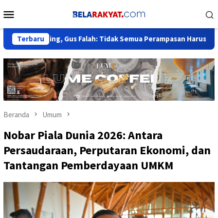
Loncat
Menu
ke
Mobile
konten
ting, Gus Falah: Tidak Semua Perampasan Harus Tunggu Putusa
Terbaru
Beranda
Umum
Nobar Piala Dunia 2026: Antara
Persaudaraan, Perputaran Ekonomi, dan
Tantangan Pemberdayaan UMKM