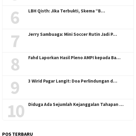
6
LBH Qisth: Jika Terbukti, Skema “B…
7
Jerry Sambuaga: Mini Soccer Rutin Jadi P…
8
Fahd Laporkan Hasil Pleno AMPI kepada Ba…
9
3 Wirid Pagar Langit: Doa Perlindungan d…
10
Diduga Ada Sejumlah Kejanggalan Tahapan …
POS TERBARU