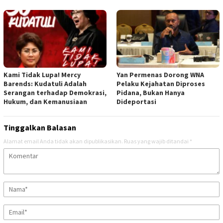
Kami Tidak Lupa! Mercy
Yan Permenas Dorong WNA
Barends: Kudatuli Adalah
Pelaku Kejahatan Diproses
Serangan terhadap Demokrasi,
Pidana, Bukan Hanya
Hukum, dan Kemanusiaan
Dideportasi
Tinggalkan Balasan
Alamat email Anda tidak akan dipublikasikan.
Ruas yang wajib ditandai
*