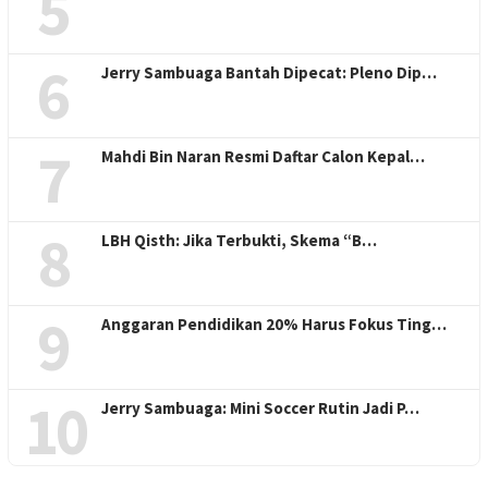
5
6
Jerry Sambuaga Bantah Dipecat: Pleno Dip…
7
Mahdi Bin Naran Resmi Daftar Calon Kepal…
8
LBH Qisth: Jika Terbukti, Skema “B…
9
Anggaran Pendidikan 20% Harus Fokus Ting…
10
Jerry Sambuaga: Mini Soccer Rutin Jadi P…