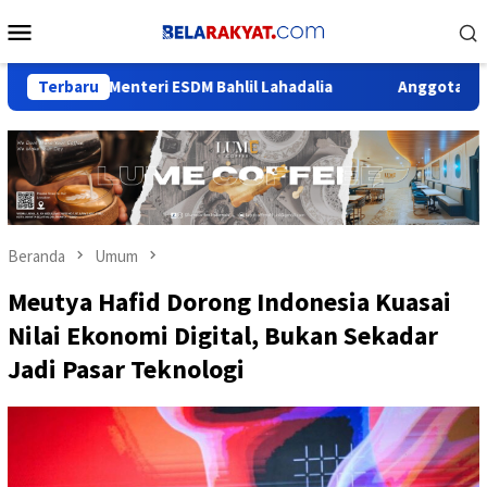
Loncat
Menu
ke
Mobile
konten
nteri ESDM Bahlil Lahadalia
Terbaru
Anggota DPR Kombes Pol. (P
Beranda
Umum
Meutya Hafid Dorong Indonesia Kuasai
Nilai Ekonomi Digital, Bukan Sekadar
Jadi Pasar Teknologi