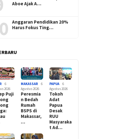
9
Aboe Ajak A…
0
Anggaran Pendidikan 20%
Harus Fokus Ting…
ERBARU
R
6
MAKASSAR
6
PAPUA
6
us 2026
Agustus 2026
Agustus 2026
ep Puji
Peresmia
Tokoh
tong
n Bedah
Adat
yong
Rumah
Papua
ga:
BSPS di
Desak
kau
Makassar,
RUU
…
…
Masyaraka
t Ad…