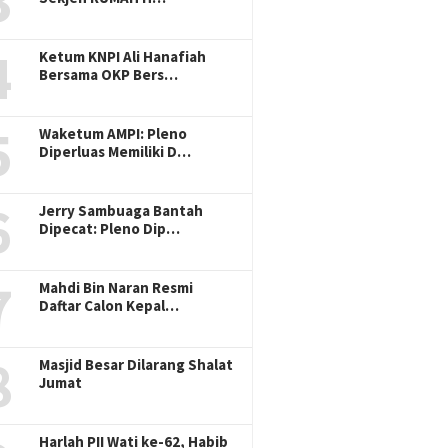
3
4
Ketum KNPI Ali Hanafiah
Bersama OKP Bers…
5
Waketum AMPI: Pleno
Diperluas Memiliki D…
6
Jerry Sambuaga Bantah
Dipecat: Pleno Dip…
7
Mahdi Bin Naran Resmi
Daftar Calon Kepal…
8
Masjid Besar Dilarang Shalat
Jumat
Harlah PII Wati ke-62, Habib