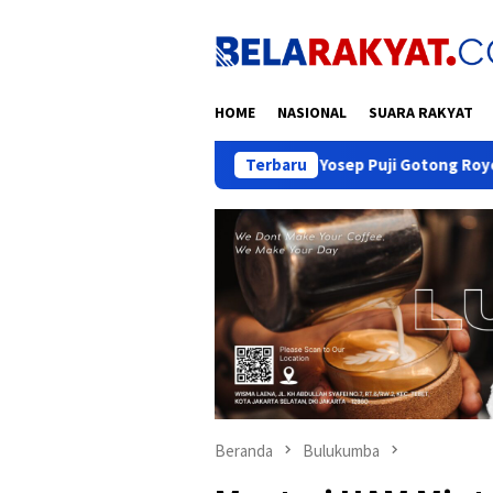
Loncat
ke
konten
HOME
NASIONAL
SUARA RAKYAT
Yosep Puji Gotong Royong Warga: Pukau Ribu
Terbaru
Beranda
Bulukumba