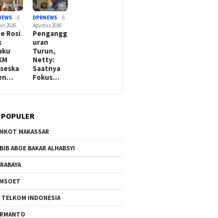
NEWS
6
DPRNEWS
6
us 2026
Agustus 2026
e Rosi
Pengangg
k
uran
aku
Turun,
KM
Netty:
seska
Saatnya
Sen…
Fokus…
 POPULER
MKOT MAKASSAR
BIB ABOE BAKAR ALHABSYI
RABAYA
AMSOET
 TELKOM INDONESIA
ERMANTO