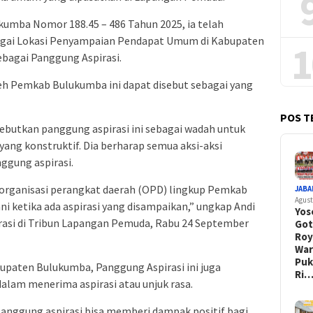
kumba Nomor 188.45 – 486 Tahun 2025, ia telah
ai Lokasi Penyampaian Pendapat Umum di Kabupaten
1
bagai Panggung Aspirasi.
leh Pemkab Bulukumba ini dapat disebut sebagai yang
POS T
ebutkan panggung aspirasi ini sebagai wadah untuk
yang konstruktif. Dia berharap semua aksi-aksi
ggung aspirasi.
organisasi perangkat daerah (OPD) lingkup Pemkab
JABA
Agust
ni ketika ada aspirasi yang disampaikan,” ungkap Andi
Yos
rasi di Tribun Lapangan Pemuda, Rabu 24 September
Go
Ro
War
Pu
upaten Bulukumba, Panggung Aspirasi ini juga
Ri
dalam menerima aspirasi atau unjuk rasa.
 panggung aspirasi bisa memberi dampak positif bagi