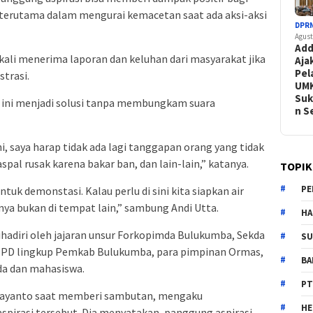
terutama dalam mengurai kemacetan saat ada aksi-aksi
DPR
Agust
Add
kali menerima laporan dan keluhan dari masyarakat jika
Aja
Pel
trasi.
UM
Suk
 ini menjadi solusi tanpa membungkam suara
n 
, saya harap tidak ada lagi tanggapan orang yang tidak
spal rusak karena bakar ban, dan lain-lain,” katanya.
TOPIK
PE
tuk demonstasi. Kalau perlu di sini kita siapkan air
ya bukan di tempat lain,” sambung Andi Utta.
HA
ihadiri oleh jajaran unsur Forkopimda Bulukumba, Sekda
SU
 OPD lingkup Pemkab Bulukumba, para pimpinan Ormas,
B
da dan mahasiswa.
PT
jayanto saat memberi sambutan, mengaku
H
pirasi tersebut. Dia menyatakan, panggung aspirasi