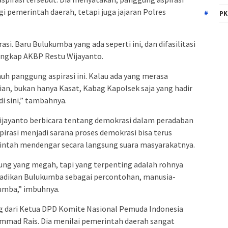
i pemerintah daerah, tetapi juga jajaran Polres
PK
i. Baru Bulukumba yang ada seperti ini, dan difasilitasi
ungkap AKBP Restu Wijayanto.
 panggung aspirasi ini. Kalau ada yang merasa
an, bukan hanya Kasat, Kabag Kapolsek saja yang hadir
 di sini,” tambahnya.
Wijayanto berbicara tentang demokrasi dalam peradaban
pirasi menjadi sarana proses demokrasi bisa terus
rintah mendengar secara langsung suara masyarakatnya.
ung yang megah, tapi yang terpenting adalah rohnya
adikan Bulukumba sebagai percontohan, manusia-
kumba,” imbuhnya.
ang dari Ketua DPD Komite Nasional Pemuda Indonesia
mad Rais. Dia menilai pemerintah daerah sangat