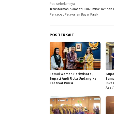
Navigasi
Pos sebelumnya
Transformasi Samsat Bulukumba: Tambah 
pos
Percepat Pelayanan Bayar Pajak
POS TERKAIT
Temui Wamen Pariwisata,
Bupa
Bupati Andi Utta Undang ke
Sama
Festival Pinisi
Inve
Asal