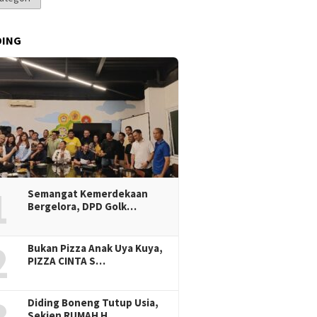
DING
1
Semangat Kemerdekaan
Bergelora, DPD Golk…
2
Bukan Pizza Anak Uya Kuya,
PIZZA CINTA S…
Diding Boneng Tutup Usia,
Sekjen RUMAH H…