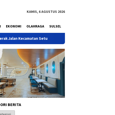
KAMIS, 6 AGUSTUS 2026
N
EKONOMI
OLAHRAGA
SULSEL
Setu
Peresmian Bedah Rumah BSPS di Makassar, Hamka: Hu
ORI BERITA
i