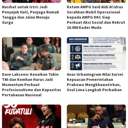
Nasihat untuk Istri: Jadi
Ketum AMPG Said Aldi Al Idrus
Penyejuk Hati, Penjaga Rumah
Serahkan Mobil Operasional
Tangga dan Jalan Menuju
kepada AMPG DKI: Siap
Surga
Perkuat Aksi Sosial dan Rekrut
10.000 Kader Muda
Dave Laksono: Kenaikan Tukin
Anas Urbaningrum Nilai Survei
TNI dan Kemhan Harus Jadi
Kepuasan Pemerintahan
Momentum Perkuat
Prabowo Mengkhawatirkan,
Profesionalisme dan Kapasitas
Usul Lima Langkah Perbaikan
Pertahanan Nasional