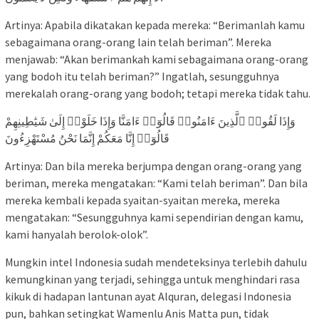
Artinya: Apabila dikatakan kepada mereka: “Berimanlah kamu
sebagaimana orang-orang lain telah beriman”. Mereka
menjawab: “Akan berimankah kami sebagaimana orang-orang
yang bodoh itu telah beriman?” Ingatlah, sesungguhnya
merekalah orang-orang yang bodoh; tetapi mereka tidak tahu.
وَإِذَا لَقُوا۟ ٱلَّذِينَ ءَامَنُوا۟ قَالُوٓا۟ ءَامَنَّا وَإِذَا خَلَوْا۟ إِلَىٰ شَيَٰطِينِهِمْ
قَالُوٓا۟ إِنَّا مَعَكُمْ إِنَّمَا نَحْنُ مُسْتَهْزِءُونَ
Artinya: Dan bila mereka berjumpa dengan orang-orang yang
beriman, mereka mengatakan: “Kami telah beriman”. Dan bila
mereka kembali kepada syaitan-syaitan mereka, mereka
mengatakan: “Sesungguhnya kami sependirian dengan kamu,
kami hanyalah berolok-olok”.
Mungkin intel Indonesia sudah mendeteksinya terlebih dahulu
kemungkinan yang terjadi, sehingga untuk menghindari rasa
kikuk di hadapan lantunan ayat Alquran, delegasi Indonesia
pun, bahkan setingkat Wamenlu Anis Matta pun, tidak