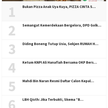
1
Bukan Pizza Anak Uya Kuya, PIZZA CINTA S…
2
Semangat Kemerdekaan Bergelora, DPD Golk…
3
Diding Boneng Tutup Usia, Sekjen RUMAH H…
4
Ketum KNPI Ali Hanafiah Bersama OKP Bers…
5
Mahdi Bin Naran Resmi Daftar Calon Kepal…
6
LBH Qisth: Jika Terbukti, Skema “B…