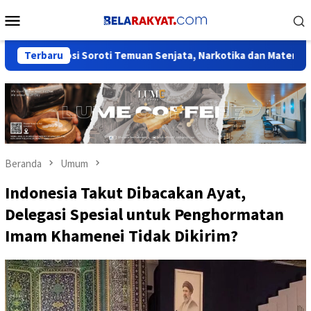
Loncat
Menu
ke
Mobile
konten
Rosi Soroti Temuan Senjata, Narkotika dan Materi Pornografi di 
Terbaru
Beranda
Umum
Indonesia Takut Dibacakan Ayat,
Delegasi Spesial untuk Penghormatan
Imam Khamenei Tidak Dikirim?