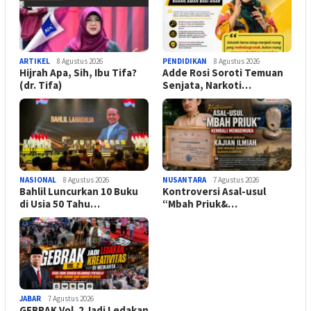
ARTIKEL
8 Agustus 2026
PENDIDIKAN
8 Agustus 2026
Hijrah Apa, Sih, Ibu Tifa?
Adde Rosi Soroti Temuan
(dr. Tifa)
Senjata, Narkoti…
NASIONAL
8 Agustus 2026
NUSANTARA
7 Agustus 2026
Bahlil Luncurkan 10 Buku
Kontroversi Asal-usul
di Usia 50 Tahu…
“Mbah Priuk&…
JABAR
7 Agustus 2026
GEBRAK Vol. 2 Jadi Ledakan