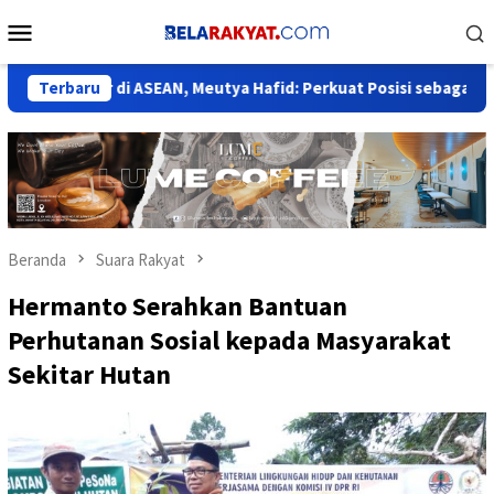
Loncat
Menu
ke
Mobile
konten
besar di ASEAN, Meutya Hafid: Perkuat Posisi sebagai Pusat AI Re
Terbaru
Beranda
Suara Rakyat
Hermanto Serahkan Bantuan
Perhutanan Sosial kepada Masyarakat
Sekitar Hutan