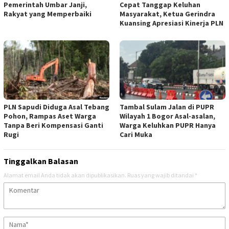
Pemerintah Umbar Janji,
Cepat Tanggap Keluhan
Rakyat yang Memperbaiki
Masyarakat, Ketua Gerindra
Kuansing Apresiasi Kinerja PLN
PLN Sapudi Diduga Asal Tebang
Tambal Sulam Jalan di PUPR
Pohon, Rampas Aset Warga
Wilayah 1 Bogor Asal-asalan,
Tanpa Beri Kompensasi Ganti
Warga Keluhkan PUPR Hanya
Rugi
Cari Muka
Tinggalkan Balasan
Alamat email Anda tidak akan dipublikasikan.
Ruas yang wajib ditandai
*