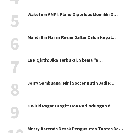
5
Waketum AMPI: Pleno Diperluas Memiliki D…
6
Mahdi Bin Naran Resmi Daftar Calon Kepal…
7
LBH Qisth: Jika Terbukti, Skema “B…
8
Jerry Sambuaga: Mini Soccer Rutin Jadi P…
9
3 Wirid Pagar Langit: Doa Perlindungan d…
Mercy Barends Desak Pengusutan Tuntas Be…