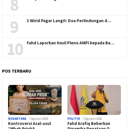
8
9
3 Wirid Pagar Langit: Doa Perlindungan d…
10
Fahd Laporkan Hasil Pleno AMPI kepada Ba…
POS TERBARU
NUSANTARA
7 Agustus 2026
POLITIK
7 Agustus 2026
Kontroversi Asal-usul
Fahd Arafiq Beberkan
“Mbah Priuk&…
Dinamika Penataan O…