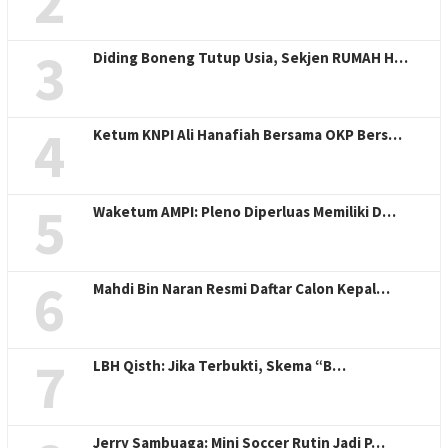
2
3
Diding Boneng Tutup Usia, Sekjen RUMAH H…
4
Ketum KNPI Ali Hanafiah Bersama OKP Bers…
5
Waketum AMPI: Pleno Diperluas Memiliki D…
6
Mahdi Bin Naran Resmi Daftar Calon Kepal…
7
LBH Qisth: Jika Terbukti, Skema “B…
Jerry Sambuaga: Mini Soccer Rutin Jadi P…