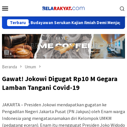
Loncat
Menu
ke
Mobile
konten
, Budayawan Serukan Kajian Ilmiah Demi Menjaga Marwah Sejara
Terbaru
Beranda
Umum
Gawat! Jokowi Digugat Rp10 M Gegara
Lamban Tangani Covid-19
JAKARTA – Presiden Jokowi mendapatkan gugatan ke
Pengadilan Negeri Jakarta Pusat (PN Jakpus) oleh Enam warga
Indonesia yang mengatasnamakan diri Kelompok UMKM
(pedagang eceran). Enam itu menggugat Presiden Joko Widodo