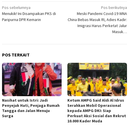
Navigasi
Pos sebelumnya
Pos berikutnya
Menukik! Ini Disampaikan PKS di
Meski Pandemi Covid-19 WNA
pos
Paripurna DPR Kemarin
China Bebas Masuk RI, Adies Kadir:
Imigrasi Harus Perketat Jalur
Masuk…
POS TERKAIT
Nasihat untuk Istri: Jadi
Ketum AMPG Said Aldi Al Idrus
Penyejuk Hati, Penjaga Rumah
Serahkan Mobil Operasional
Tangga dan Jalan Menuju
kepada AMPG DKI: Siap
Surga
Perkuat Aksi Sosial dan Rekrut
10.000 Kader Muda