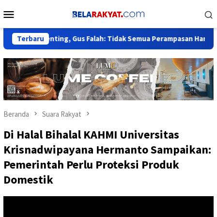
Loncat
Menu
ke
Mobile
konten
Penting, Gus Falah: Tidak Semua Perampasan Harus Tunggu Put
Terbaru
Beranda
Suara Rakyat
Di Halal Bihalal KAHMI Universitas
Krisnadwipayana Hermanto Sampaikan:
Pemerintah Perlu Proteksi Produk
Domestik