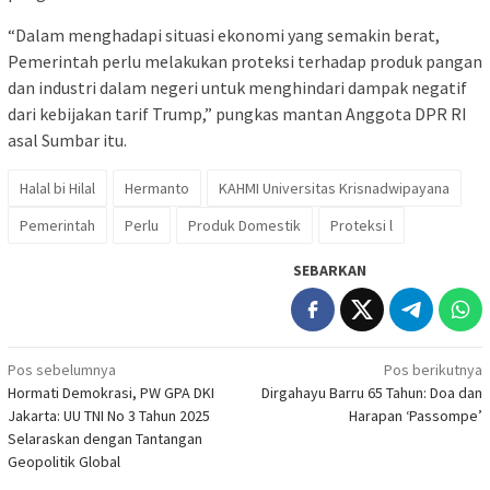
“Dalam menghadapi situasi ekonomi yang semakin berat,
Pemerintah perlu melakukan proteksi terhadap produk pangan
dan industri dalam negeri untuk menghindari dampak negatif
dari kebijakan tarif Trump,” pungkas mantan Anggota DPR RI
asal Sumbar itu.
Halal bi Hilal
Hermanto
KAHMI Universitas Krisnadwipayana
Pemerintah
Perlu
Produk Domestik
Proteksi l
SEBARKAN
Navigasi
Pos sebelumnya
Pos berikutnya
Hormati Demokrasi, PW GPA DKI
Dirgahayu Barru 65 Tahun: Doa dan
pos
Jakarta: UU TNI No 3 Tahun 2025
Harapan ‘Passompe’
Selaraskan dengan Tantangan
Geopolitik Global