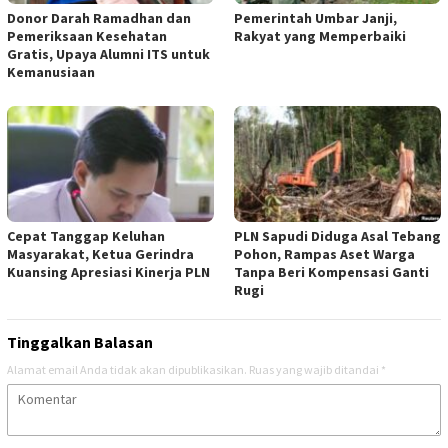
Donor Darah Ramadhan dan
Pemerintah Umbar Janji,
Pemeriksaan Kesehatan
Rakyat yang Memperbaiki
Gratis, Upaya Alumni ITS untuk
Kemanusiaan
Cepat Tanggap Keluhan
PLN Sapudi Diduga Asal Tebang
Masyarakat, Ketua Gerindra
Pohon, Rampas Aset Warga
Kuansing Apresiasi Kinerja PLN
Tanpa Beri Kompensasi Ganti
Rugi
Tinggalkan Balasan
Alamat email Anda tidak akan dipublikasikan.
Ruas yang wajib ditandai
*