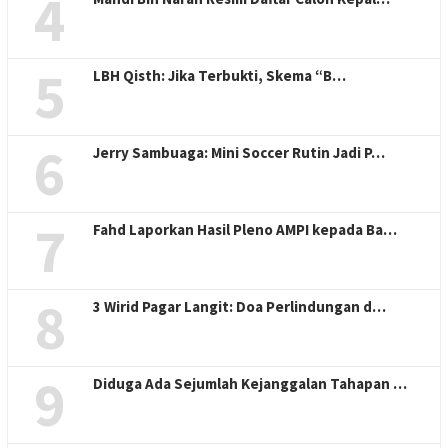
4
5
LBH Qisth: Jika Terbukti, Skema “B…
6
Jerry Sambuaga: Mini Soccer Rutin Jadi P…
7
Fahd Laporkan Hasil Pleno AMPI kepada Ba…
8
3 Wirid Pagar Langit: Doa Perlindungan d…
9
Diduga Ada Sejumlah Kejanggalan Tahapan …