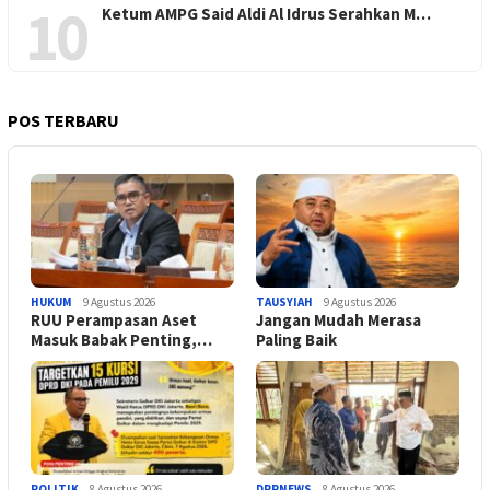
10
Ketum AMPG Said Aldi Al Idrus Serahkan M…
POS TERBARU
HUKUM
9 Agustus 2026
TAUSYIAH
9 Agustus 2026
RUU Perampasan Aset
Jangan Mudah Merasa
Masuk Babak Penting,…
Paling Baik
POLITIK
8 Agustus 2026
DPRNEWS
8 Agustus 2026