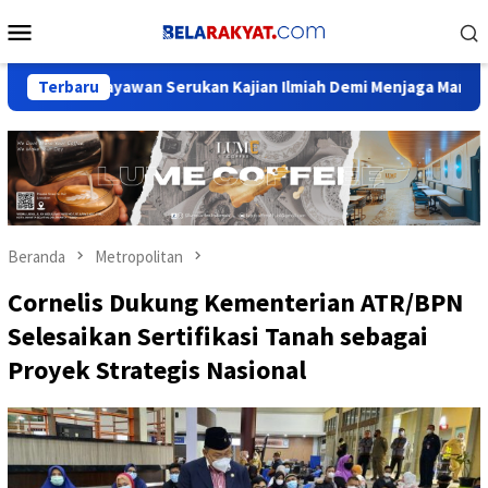
Loncat
Menu
ke
Mobile
konten
dayawan Serukan Kajian Ilmiah Demi Menjaga Marwah Sejarah Nu
Terbaru
Beranda
Metropolitan
Cornelis Dukung Kementerian ATR/BPN
Selesaikan Sertifikasi Tanah sebagai
Proyek Strategis Nasional