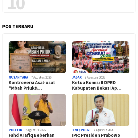
10
POS TERBARU
NUSANTARA
7 Agustus 2026
JABAR
7 Agustus 2026
Kontroversi Asal-usul
Ketua Komisi II DPRD
“Mbah Priuk&…
Kabupaten Bekasi Ap…
POLITIK
7 Agustus 2026
TNI / POLRI
7 Agustus 2026
Fahd Arafiq Beberkan
IPR: Presiden Prabowo