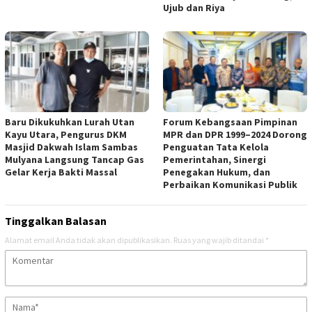
Ujub dan Riya
Baru Dikukuhkan Lurah Utan
Forum Kebangsaan Pimpinan
Kayu Utara, Pengurus DKM
MPR dan DPR 1999–2024 Dorong
Masjid Dakwah Islam Sambas
Penguatan Tata Kelola
Mulyana Langsung Tancap Gas
Pemerintahan, Sinergi
Gelar Kerja Bakti Massal
Penegakan Hukum, dan
Perbaikan Komunikasi Publik
Tinggalkan Balasan
Alamat email Anda tidak akan dipublikasikan.
Ruas yang wajib ditandai
*