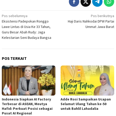
Navigasi
Pos sebelumnya
Pos berikutnya
Eksistensi Padepokan Ronggo
Haji Daris Nahkodai DPW Partai
pos
Lawe Lintas di Usia Ke 33 Tahun,
Ummat Jawa Barat
Guru Besar Abah Rudy: Jaga
Kelestarian Seni Budaya Bangsa
POS TERKAIT
Indonesia Siapkan AI Factory
Adde Rosi Sampaikan Ucapan
Terbesar di ASEAN, Meutya
Selamat Ulang Tahun ke-50
Hafid: Perkuat Posisi sebagai
untuk Bahlil Lahadalia
Pusat AI Regional