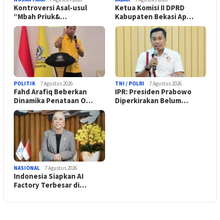
Kontroversi Asal-usul
Ketua Komisi II DPRD
“Mbah Priuk&…
Kabupaten Bekasi Ap…
POLITIK
7 Agustus 2026
TNI / POLRI
7 Agustus 2026
Fahd Arafiq Beberkan
IPR: Presiden Prabowo
Dinamika Penataan O…
Diperkirakan Belum…
NASIONAL
7 Agustus 2026
Indonesia Siapkan AI
Factory Terbesar di…