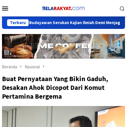
Loncat
Menu
ke
Mobile
konten
a, Budayawan Serukan Kajian Ilmiah Demi Menjaga Marwah Sejar
Terbaru
Beranda
Nasional
Buat Pernyataan Yang Bikin Gaduh,
Desakan Ahok Dicopot Dari Komut
Pertamina Bergema