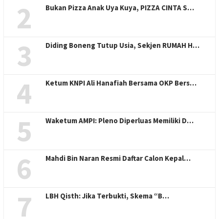
2
Bukan Pizza Anak Uya Kuya, PIZZA CINTA S…
3
Diding Boneng Tutup Usia, Sekjen RUMAH H…
4
Ketum KNPI Ali Hanafiah Bersama OKP Bers…
5
Waketum AMPI: Pleno Diperluas Memiliki D…
6
Mahdi Bin Naran Resmi Daftar Calon Kepal…
7
LBH Qisth: Jika Terbukti, Skema “B…