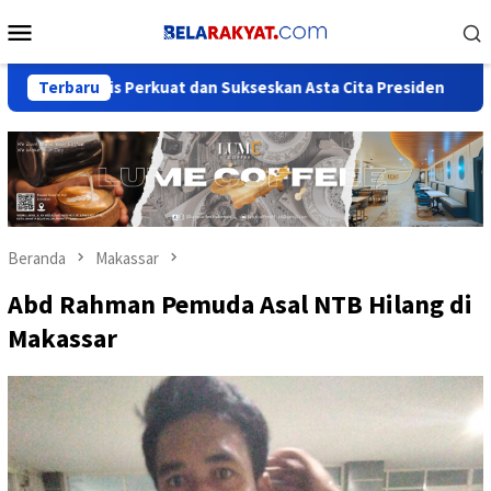
Loncat
Menu
ke
Mobile
konten
egis Perkuat dan Sukseskan Asta Cita Presiden
Terbaru
Muhammadiy
Beranda
Makassar
Abd Rahman Pemuda Asal NTB Hilang di
Makassar