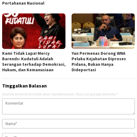
Pertahanan Nasional
Kami Tidak Lupa! Mercy
Yan Permenas Dorong WNA
Barends: Kudatuli Adalah
Pelaku Kejahatan Diproses
Serangan terhadap Demokrasi,
Pidana, Bukan Hanya
Hukum, dan Kemanusiaan
Dideportasi
Tinggalkan Balasan
Alamat email Anda tidak akan dipublikasikan.
Ruas yang wajib ditandai
*