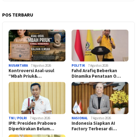
POS TERBARU
NUSANTARA
7 Agustus 2026
POLITIK
7 Agustus 2026
Kontroversi Asal-usul
Fahd Arafiq Beberkan
“Mbah Priuk&…
Dinamika Penataan O…
TNI / POLRI
7 Agustus 2026
NASIONAL
7 Agustus 2026
IPR: Presiden Prabowo
Indonesia Siapkan AI
Diperkirakan Belum…
Factory Terbesar di…