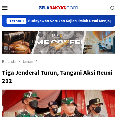
Loncat
Menu
ke
Mobile
konten
ka, Budayawan Serukan Kajian Ilmiah Demi Menjaga Marwah Seja
Terbaru
Beranda
Umum
Tiga Jenderal Turun, Tangani Aksi Reuni
212