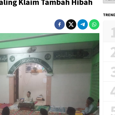
Saling Klaim Tambah Hibah
Berita
TREN