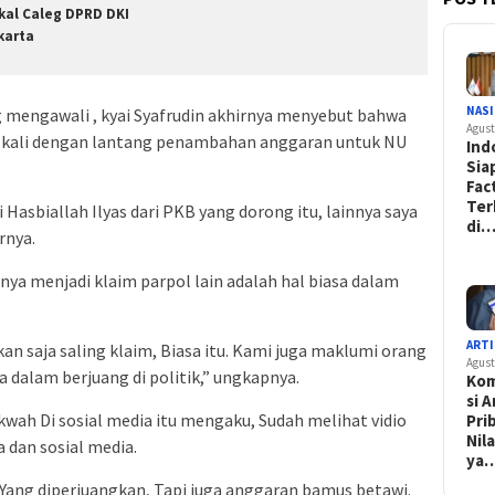
kal Caleg DPRD DKI
karta
NAS
g mengawali , kyai Syafrudin akhirnya menyebut bahwa
Agust
a kali dengan lantang penambahan anggaran untuk NU
Ind
Sia
Fac
Ter
 Hasbiallah Ilyas dari PKB yang dorong itu, lainnya saya
di
rnya.
nya menjadi klaim parpol lain adalah hal biasa dalam
ARTI
n saja saling klaim, Biasa itu. Kami juga maklumi orang
Agust
 dalam berjuang di politik,” ungkapnya.
Kom
si 
akwah Di sosial media itu mengaku, Sudah melihat vidio
Pri
Nil
a dan sosial media.
ya
 Yang diperjuangkan, Tapi juga anggaran bamus betawi.