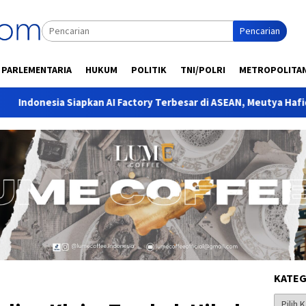
Pencarian
PARLEMENTARIA
HUKUM
POLITIK
TNI/POLRI
METROPOLITA
apkan AI Factory Terbesar di ASEAN, Meutya Hafid: Perkuat Posisi
KATEG
Kategor