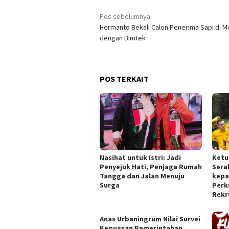
Navigasi
Pos sebelumnya
Hermanto Bekali Calon Penerima Sapi di M
pos
dengan Bimtek
POS TERKAIT
Nasihat untuk Istri: Jadi
Ketu
Penyejuk Hati, Penjaga Rumah
Sera
Tangga dan Jalan Menuju
kepa
Surga
Perk
Rekr
Anas Urbaningrum Nilai Survei
Kepuasan Pemerintahan