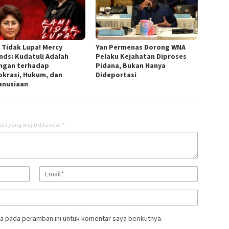
 Tidak Lupa! Mercy
Yan Permenas Dorong WNA
nds: Kudatuli Adalah
Pelaku Kejahatan Diproses
ngan terhadap
Pidana, Bukan Hanya
krasi, Hukum, dan
Dideportasi
nusiaan
as yang wajib ditandai
*
a pada peramban ini untuk komentar saya berikutnya.