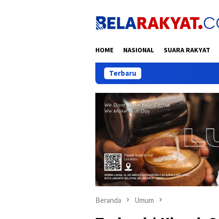
Loncat
ke
konten
HOME
NASIONAL
SUARA RAKYAT
Terbaru
Indonesia Si
Beranda
Umum