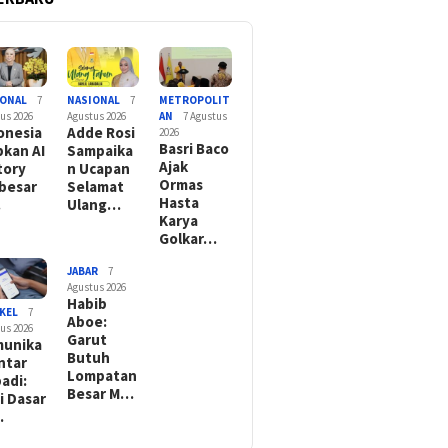
IONAL
7
NASIONAL
7
METROPOLIT
us 2026
Agustus 2026
AN
7 Agustus
onesia
Adde Rosi
2026
Basri Baco
pkan AI
Sampaika
Ajak
tory
n Ucapan
Ormas
besar
Selamat
Hasta
…
Ulang…
Karya
Golkar…
JABAR
7
Agustus 2026
Habib
KEL
7
Aboe:
us 2026
Garut
unika
Butuh
Antar
Lompatan
badi:
Besar M…
ai Dasar
…