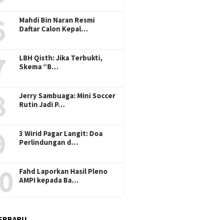
6
Mahdi Bin Naran Resmi
Daftar Calon Kepal…
7
LBH Qisth: Jika Terbukti,
Skema “B…
8
Jerry Sambuaga: Mini Soccer
Rutin Jadi P…
9
3 Wirid Pagar Langit: Doa
Perlindungan d…
0
Fahd Laporkan Hasil Pleno
AMPI kepada Ba…
ERBARU