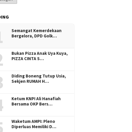
DING
1
Semangat Kemerdekaan
Bergelora, DPD Golk…
2
Bukan Pizza Anak Uya Kuya,
PIZZA CINTA S…
3
Diding Boneng Tutup Usia,
Sekjen RUMAH H…
4
Ketum KNPI Ali Hanafiah
Bersama OKP Bers…
5
Waketum AMPI: Pleno
Diperluas Memiliki D…