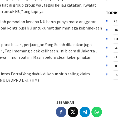
a liat di group group wa , tegas beliau katakan, Kwalat
an untuk NU,” ungkapnya.
TOPIK
dalah persoalan kenapa NU harus punya mata anggaran
PE
 soal kontribusi NU untuk umat dan menjaga kebhinekaan
HA
SU
porsi besar , perjuangan Yang Sudah dilakukan juga
B
, Tapi memang tidak kelihatan. Ini bicara di Jakarta ,
awa Timur soal ini. Masih belum clear keberpihakan
PT
H
intas Partai Yang duduk di kebun sirih saling klaim
PK
NU Di DPRD DKI. (HM)
SEBARKAN