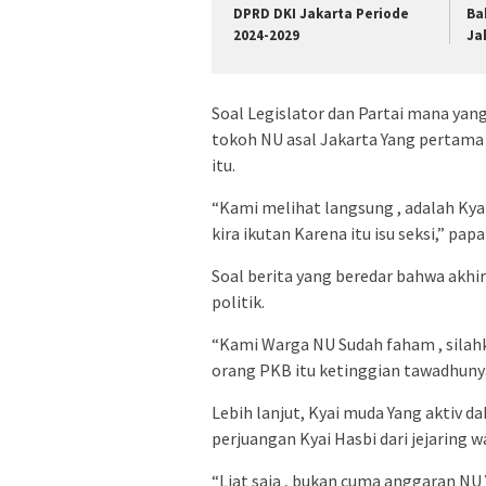
DPRD DKI Jakarta Periode
Ba
2024-2029
Ja
Soal Legislator dan Partai mana yan
tokoh NU asal Jakarta Yang pertam
itu.
“Kami melihat langsung , adalah Kyai
kira ikutan Karena itu isu seksi,” papa
Soal berita yang beredar bahwa akhir
politik.
“Kami Warga NU Sudah faham , silahka
orang PKB itu ketinggian tawadhunya
Lebih lanjut, Kyai muda Yang aktiv d
perjuangan Kyai Hasbi dari jejaring w
“Liat saja , bukan cuma anggaran NU