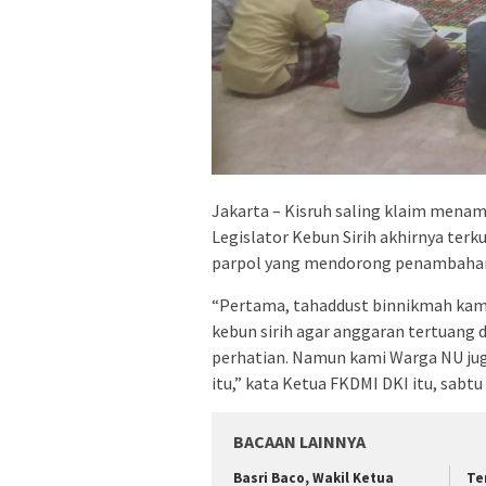
Jakarta – Kisruh saling klaim mena
Legislator Kebun Sirih akhirnya ter
parpol yang mendorong penambahan 
“Pertama, tahaddust binnikmah kami 
kebun sirih agar anggaran tertuang d
perhatian. Namun kami Warga NU ju
itu,” kata Ketua FKDMI DKI itu, sabtu
BACAAN LAINNYA
Basri Baco, Wakil Ketua
Te