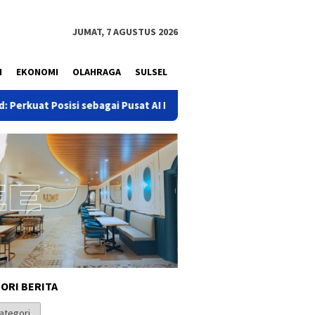
JUMAT, 7 AGUSTUS 2026
N
EKONOMI
OLAHRAGA
SULSEL
 sebagai Pusat AI Regional
Adde Rosi Sampaikan Ucapan Se
ORI BERITA
i