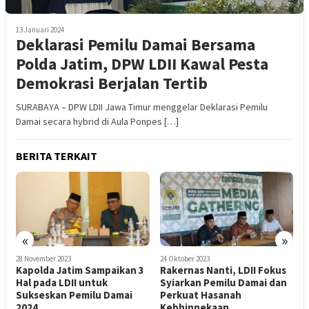
13 Januari 2024
Deklarasi Pemilu Damai Bersama
Polda Jatim, DPW LDII Kawal Pesta
Demokrasi Berjalan Tertib
SURABAYA – DPW LDII Jawa Timur menggelar Deklarasi Pemilu
Damai secara hybrid di Aula Ponpes […]
BERITA TERKAIT
«
»
24 Oktober 2023
7 September 2023
2
3
Rakernas Nanti, LDII Fokus
Bakesbangpol Jatim
K
Syiarkan Pemilu Damai dan
Peringatkan Masyarakat
H
Perkuat Hasanah
Agar Tak Picu
S
Kebhinnekaan
Ketidakstabilan di Tahun
2