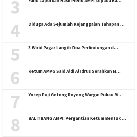
3
Fahd Laporkan Hasil Pleno AMPI kepada Ba…
4
Diduga Ada Sejumlah Kejanggalan Tahapan …
5
3 Wirid Pagar Langit: Doa Perlindungan d…
6
Ketum AMPG Said Aldi Al Idrus Serahkan M…
7
Yosep Puji Gotong Royong Warga: Pukau Ri…
8
BALITBANG AMPI: Pergantian Ketum Bentuk …