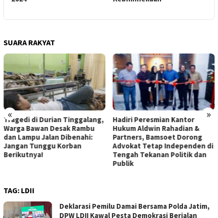
Politik
SUARA RAKYAT
«
»
Hadiri Peresmian Kantor
Donor Darah Ramadhan dan
Hukum Aldwin Rahadian &
Pemeriksaan Kesehatan
Partners, Bamsoet Dorong
Gratis, Upaya Alumni ITS
Advokat Tetap Independen di
untuk Kemanusiaan
Tengah Tekanan Politik dan
Publik
TAG:
LDII
Deklarasi Pemilu Damai Bersama Polda Jatim,
DPW LDII Kawal Pesta Demokrasi Berjalan