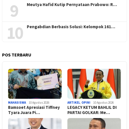
9
Meutya Hafid Kutip Pernyataan Prabowo: R…
10
Pengabdian Berbasis Solusi: Kelompok 161…
POS TERBARU
MAHASISWA
10 Agustus 2026
ARTIKEL
,
OPINI
10 Agustus 2026
Bamsoet Apresiasi Tiffney
LEGACY KETUM BAHLIL DI
Tyara Juara Pi…
PARTAI GOLKAR: Me…