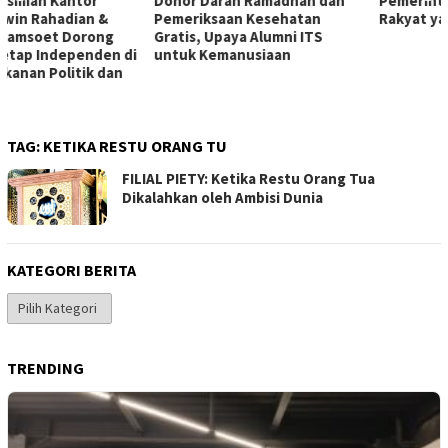
Donor Darah Ramadhan dan
Pemerintah Umbar Janji,
Pemeriksaan Kesehatan
Rakyat yang Memperbaiki
Gratis, Upaya Alumni ITS
untuk Kemanusiaan
TAG:
KETIKA RESTU ORANG TU
FILIAL PIETY: Ketika Restu Orang Tua
Dikalahkan oleh Ambisi Dunia
KATEGORI BERITA
Kategori
Berita
TRENDING