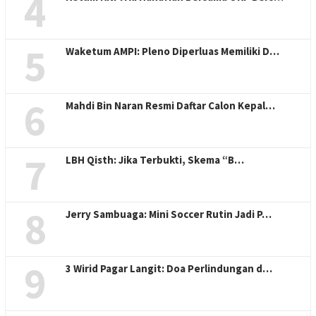
4
5
Waketum AMPI: Pleno Diperluas Memiliki D…
6
Mahdi Bin Naran Resmi Daftar Calon Kepal…
7
LBH Qisth: Jika Terbukti, Skema “B…
8
Jerry Sambuaga: Mini Soccer Rutin Jadi P…
9
3 Wirid Pagar Langit: Doa Perlindungan d…