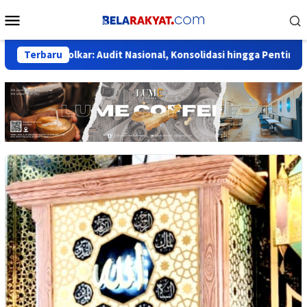
Loncat
Menu
ke
Mobile
konten
rmas Golkar: Audit Nasional, Konsolidasi hingga Pentingnya Menj
Terbaru