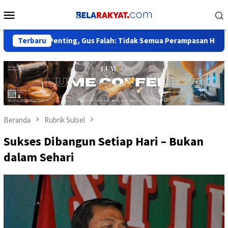
Loncat
Menu
ke
Mobile
konten
Penting, Gus Falah: Tidak Semua Perampasan Harus Tunggu Put
Terbaru
Beranda
Rubrik Sulsel
Sukses Dibangun Setiap Hari – Bukan
dalam Sehari