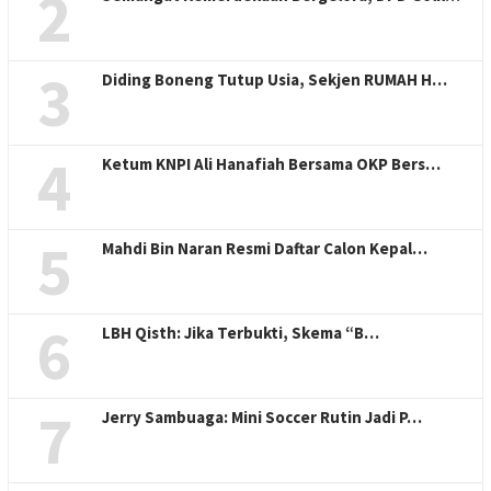
2
3
Diding Boneng Tutup Usia, Sekjen RUMAH H…
4
Ketum KNPI Ali Hanafiah Bersama OKP Bers…
5
Mahdi Bin Naran Resmi Daftar Calon Kepal…
6
LBH Qisth: Jika Terbukti, Skema “B…
7
Jerry Sambuaga: Mini Soccer Rutin Jadi P…