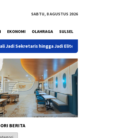
SABTU, 8 AGUSTUS 2026
N
EKONOMI
OLAHRAGA
SULSEL
gga Jadi Elite Beringin
Tinjau Revitalisasi Sekolah di Bre
ORI BERITA
i