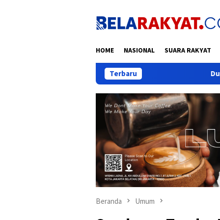
Loncat
ke
konten
HOME
NASIONAL
SUARA RAKYAT
Terbaru
Dulu Demo dan Lempar Mol
Beranda
Umum