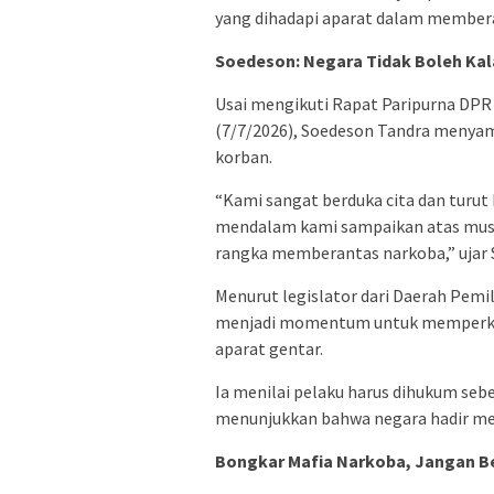
yang dihadapi aparat dalam membera
Soedeson: Negara Tidak Boleh Ka
Usai mengikuti Rapat Paripurna DPR 
(7/7/2026), Soedeson Tandra menya
korban.
“Kami sangat berduka cita dan turut
mendalam kami sampaikan atas musi
rangka memberantas narkoba,” ujar 
Menurut legislator dari Daerah Pemi
menjadi momentum untuk memperkua
aparat gentar.
Ia menilai pelaku harus dihukum seb
menunjukkan bahwa negara hadir mel
Bongkar Mafia Narkoba, Jangan B