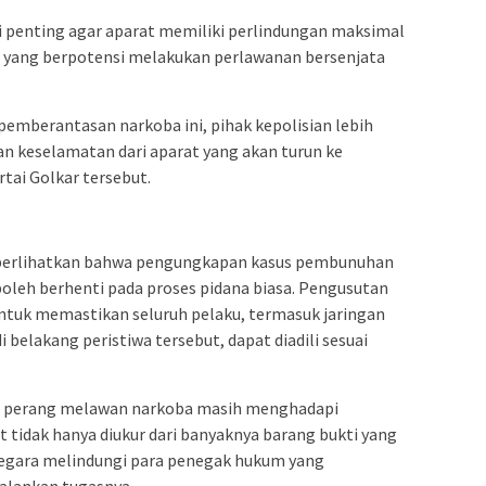
lai penting agar aparat memiliki perlindungan maksimal
l yang berpotensi melakukan perlawanan bersenjata
pemberantasan narkoba ini, pihak kepolisian lebih
n keselamatan dari aparat yang akan turun ke
rtai Golkar tersebut.
mperlihatkan bahwa pengungkapan kasus pembunuhan
boleh berhenti pada proses pidana biasa. Pengusutan
untuk memastikan seluruh pelaku, termasuk jaringan
 belakang peristiwa tersebut, dapat diadili sesuai
wa perang melawan narkoba masih menghadapi
t tidak hanya diukur dari banyaknya barang bukti yang
 negara melindungi para penegak hukum yang