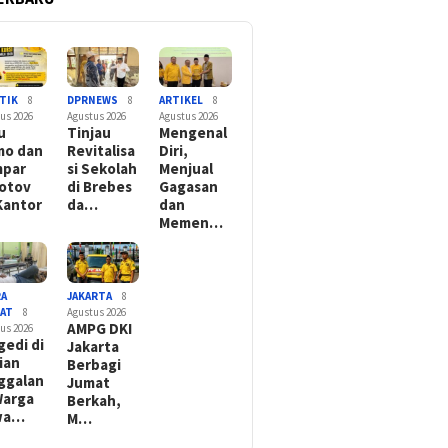
TIK
8
DPRNEWS
8
ARTIKEL
8
us 2026
Agustus 2026
Agustus 2026
u
Tinjau
Mengenal
mo dan
Revitalisa
Diri,
mpar
si Sekolah
Menjual
otov
di Brebes
Gagasan
Kantor
da…
dan
Memen…
RA
JAKARTA
8
YAT
8
Agustus 2026
AMPG DKI
us 2026
gedi di
Jakarta
ian
Berbagi
ggalan
Jumat
Warga
Berkah,
wa…
M…