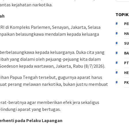
ntas kejahatan narkotika.
TOPIK
lah
PE
RI di Kompleks Parlemen, Senayan, Jakarta, Selasa
HA
mpaikan belasungkawa mendalam kepada keluarga
SU
 berbelasungkawa kepada keluarganya. Duka cita yang
B
bah yang dialami oleh pejuang-pejuang kita dalam
PT
Soedeson kepada wartawan, Jakarta, Rabu (8/7/2026).
H
lihan Papua Tengah tersebut, gugurnya aparat harus
PK
t perang melawan narkotika, bukan justru membuat
erat-beratnya agar memberikan efek jera sekaligus
indungi aparat yang bertugas.
erhenti pada Pelaku Lapangan