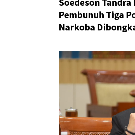
Soedeson Tandra
Pembunuh Tiga Pol
Narkoba Dibongka