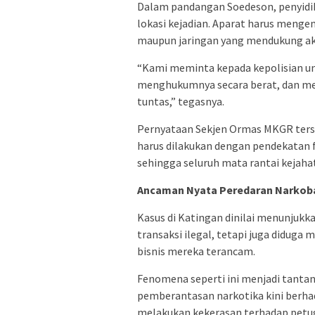
Dalam pandangan Soedeson, penyidika
lokasi kejadian. Aparat harus meng
maupun jaringan yang mendukung akt
“Kami meminta kepada kepolisian u
menghukumnya secara berat, dan me
tuntas,” tegasnya.
Pernyataan Sekjen Ormas MKGR ters
harus dilakukan dengan pendekatan f
sehingga seluruh mata rantai kejaha
Ancaman Nyata Peredaran Narkob
Kasus di Katingan dinilai menunjukk
transaksi ilegal, tetapi juga didug
bisnis mereka terancam.
Fenomena seperti ini menjadi tantan
pemberantasan narkotika kini berh
melakukan kekerasan terhadap petu