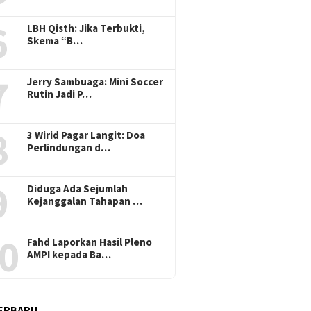
6
LBH Qisth: Jika Terbukti,
Skema “B…
7
Jerry Sambuaga: Mini Soccer
Rutin Jadi P…
8
3 Wirid Pagar Langit: Doa
Perlindungan d…
9
Diduga Ada Sejumlah
Kejanggalan Tahapan …
0
Fahd Laporkan Hasil Pleno
AMPI kepada Ba…
ERBARU