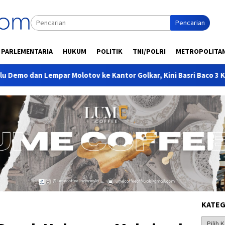
Pencarian
PARLEMENTARIA
HUKUM
POLITIK
TNI/POLRI
METROPOLITA
otov ke Kantor Golkar, Kini Basri Baco 3 Kali Jadi Sekretaris hin
KATEG
Kategor