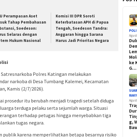
U Perampasan Aset
Komisi III DPR Soroti
suk Tahap Pembahasan
Keterbatasan APH di Papua
bstansi, Soedeson:
Tengah, Soedeson Tandra:
POLI
rus Selaras dengan
Anggaran hingga Sarana
Agust
Dul
stem Hukum Nasional
Harus Jadi Prioritas Negara
De
Le
Mol
lisi
ke 
G…
tim Satresnarkoba Polres Katingan melakukan
ndar narkoba di Desa Tumbang Kalemei, Kecamatan
n, Kamis (2/7/2026).
SUA
RAK
ai prosedur itu berubah menjadi tragedi setelah diduga
Agust
Tra
luarga terduga pelaku serta sejumlah warga. Situasi
Dur
erangan terhadap petugas hingga menyebabkan tiga
Tin
g, 
alankan tugas negara.
Ba
an publik karena memperlihatkan betapa besarnya risiko