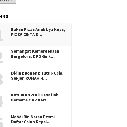
DING
1
Bukan Pizza Anak Uya Kuya,
PIZZA CINTA S…
2
Semangat Kemerdekaan
Bergelora, DPD Golk…
3
Diding Boneng Tutup Usia,
Sekjen RUMAH H…
4
Ketum KNPI Ali Hanafiah
Bersama OKP Bers…
5
Mahdi Bin Naran Resmi
Daftar Calon Kepal…