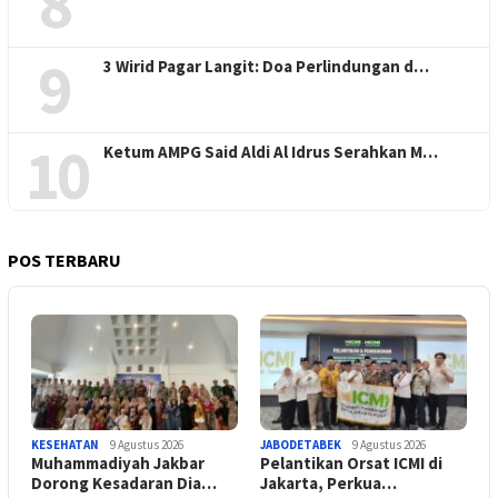
8
9
3 Wirid Pagar Langit: Doa Perlindungan d…
10
Ketum AMPG Said Aldi Al Idrus Serahkan M…
POS TERBARU
KESEHATAN
9 Agustus 2026
JABODETABEK
9 Agustus 2026
Muhammadiyah Jakbar
Pelantikan Orsat ICMI di
Dorong Kesadaran Dia…
Jakarta, Perkua…