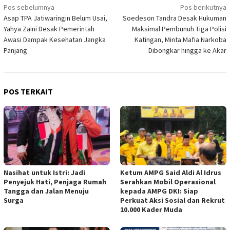
Navigasi
Pos sebelumnya
Pos berikutnya
Asap TPA Jatiwaringin Belum Usai,
Soedeson Tandra Desak Hukuman
pos
Yahya Zaini Desak Pemerintah
Maksimal Pembunuh Tiga Polisi
Awasi Dampak Kesehatan Jangka
Katingan, Minta Mafia Narkoba
Panjang
Dibongkar hingga ke Akar
POS TERKAIT
Nasihat untuk Istri: Jadi
Ketum AMPG Said Aldi Al Idrus
Penyejuk Hati, Penjaga Rumah
Serahkan Mobil Operasional
Tangga dan Jalan Menuju
kepada AMPG DKI: Siap
Surga
Perkuat Aksi Sosial dan Rekrut
10.000 Kader Muda