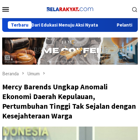
Loncat
Menu
ke
Mobile
konten
Dari Edukasi Menuju Aksi Nyata
Terbaru
Pelantikan Orsat ICMI di 
Beranda
Umum
Mercy Barends Ungkap Anomali
Ekonomi Daerah Kepulauan,
Pertumbuhan Tinggi Tak Sejalan dengan
Kesejahteraan Warga