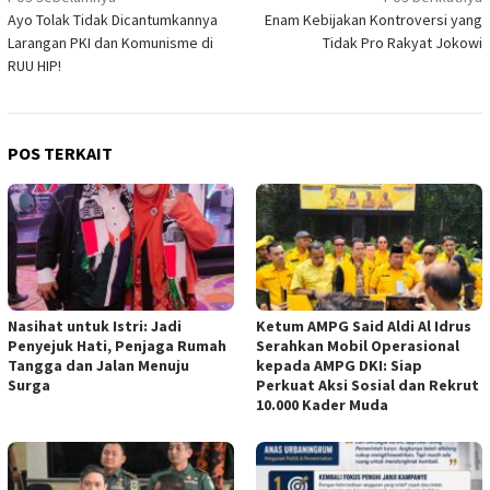
Navigasi
Ayo Tolak Tidak Dicantumkannya
Enam Kebijakan Kontroversi yang
pos
Larangan PKI dan Komunisme di
Tidak Pro Rakyat Jokowi
RUU HIP!
POS TERKAIT
Nasihat untuk Istri: Jadi
Ketum AMPG Said Aldi Al Idrus
Penyejuk Hati, Penjaga Rumah
Serahkan Mobil Operasional
Tangga dan Jalan Menuju
kepada AMPG DKI: Siap
Surga
Perkuat Aksi Sosial dan Rekrut
10.000 Kader Muda