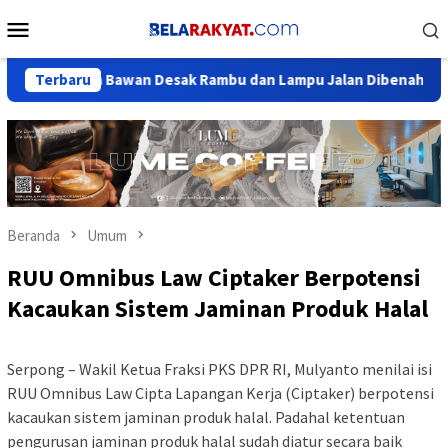
Loncat
Menu
ke
Mobile
konten
 Warga Bawan Desak Rambu dan Lampu Jalan Dibenahi: Jangan Tu
Terbaru
Beranda
Umum
RUU Omnibus Law Ciptaker Berpotensi
Kacaukan Sistem Jaminan Produk Halal
Serpong – Wakil Ketua Fraksi PKS DPR RI, Mulyanto menilai isi
RUU Omnibus Law Cipta Lapangan Kerja (Ciptaker) berpotensi
kacaukan sistem jaminan produk halal. Padahal ketentuan
pengurusan jaminan produk halal sudah diatur secara baik