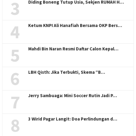
3
Diding Boneng Tutup Usia, Sekjen RUMAH H…
4
Ketum KNPI Ali Hanafiah Bersama OKP Bers…
5
Mahdi Bin Naran Resmi Daftar Calon Kepal…
6
LBH Qisth: Jika Terbukti, Skema “B…
7
Jerry Sambuaga: Mini Soccer Rutin Jadi P…
8
3 Wirid Pagar Langit: Doa Perlindungan d…