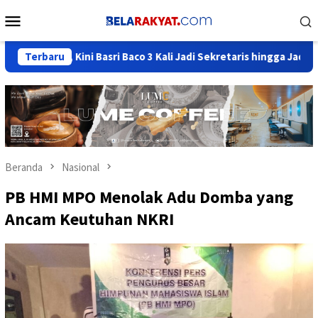
Loncat
Menu
ke
Mobile
konten
 Kini Basri Baco 3 Kali Jadi Sekretaris hingga Jadi Elite Beringin
Terbaru
Beranda
Nasional
PB HMI MPO Menolak Adu Domba yang
Ancam Keutuhan NKRI