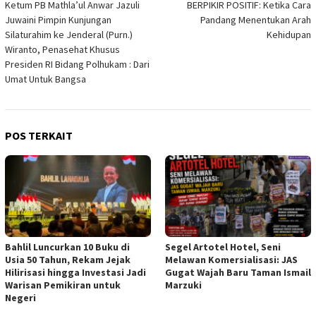
Ketum PB Mathla’ul Anwar Jazuli
BERPIKIR POSITIF: Ketika Cara
pos
Juwaini Pimpin Kunjungan
Pandang Menentukan Arah
Silaturahim ke Jenderal (Purn.)
Kehidupan
Wiranto, Penasehat Khusus
Presiden RI Bidang Polhukam : Dari
Umat Untuk Bangsa
POS TERKAIT
Bahlil Luncurkan 10 Buku di
Segel Artotel Hotel, Seni
Usia 50 Tahun, Rekam Jejak
Melawan Komersialisasi: JAS
Hilirisasi hingga Investasi Jadi
Gugat Wajah Baru Taman Ismail
Warisan Pemikiran untuk
Marzuki
Negeri