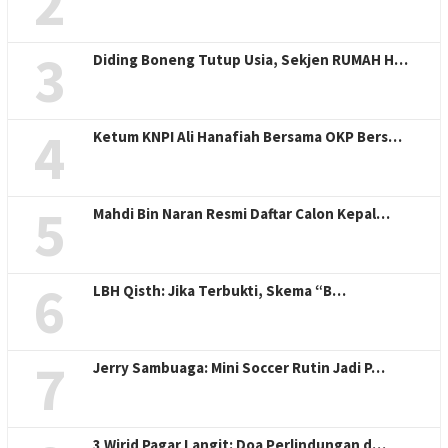
2
3
Diding Boneng Tutup Usia, Sekjen RUMAH H…
4
Ketum KNPI Ali Hanafiah Bersama OKP Bers…
5
Mahdi Bin Naran Resmi Daftar Calon Kepal…
6
LBH Qisth: Jika Terbukti, Skema “B…
7
Jerry Sambuaga: Mini Soccer Rutin Jadi P…
3 Wirid Pagar Langit: Doa Perlindungan d…