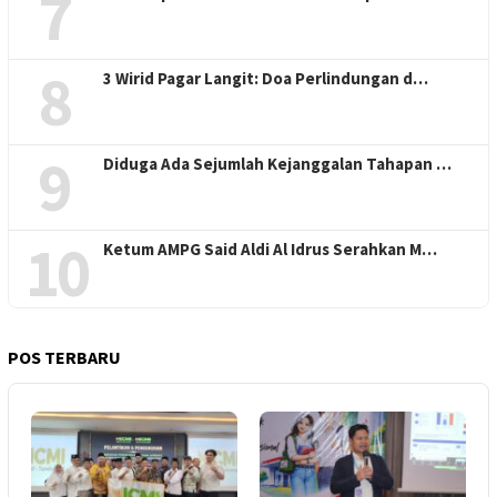
7
8
3 Wirid Pagar Langit: Doa Perlindungan d…
9
Diduga Ada Sejumlah Kejanggalan Tahapan …
10
Ketum AMPG Said Aldi Al Idrus Serahkan M…
POS TERBARU