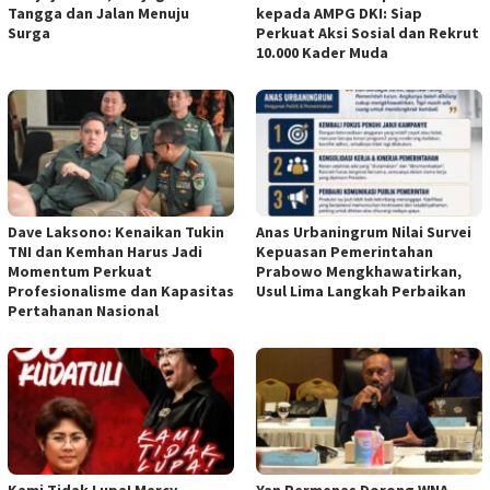
Tangga dan Jalan Menuju
kepada AMPG DKI: Siap
Surga
Perkuat Aksi Sosial dan Rekrut
10.000 Kader Muda
Dave Laksono: Kenaikan Tukin
Anas Urbaningrum Nilai Survei
TNI dan Kemhan Harus Jadi
Kepuasan Pemerintahan
Momentum Perkuat
Prabowo Mengkhawatirkan,
Profesionalisme dan Kapasitas
Usul Lima Langkah Perbaikan
Pertahanan Nasional
Kami Tidak Lupa! Mercy
Yan Permenas Dorong WNA