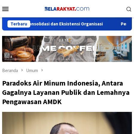
Loncat
Menu
ke
Mobile
konten
 Konsolidasi dan Eksistensi Organisasi
Terbaru
Pemuda Dinilai P
Beranda
Umum
Paradoks Air Minum Indonesia, Antara
Gagalnya Layanan Publik dan Lemahnya
Pengawasan AMDK