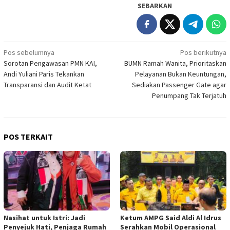
SEBARKAN
Navigasi
Pos sebelumnya
Pos berikutnya
Sorotan Pengawasan PMN KAI,
BUMN Ramah Wanita, Prioritaskan
pos
Andi Yuliani Paris Tekankan
Pelayanan Bukan Keuntungan,
Transparansi dan Audit Ketat
Sediakan Passenger Gate agar
Penumpang Tak Terjatuh
POS TERKAIT
Nasihat untuk Istri: Jadi
Ketum AMPG Said Aldi Al Idrus
Penyejuk Hati, Penjaga Rumah
Serahkan Mobil Operasional