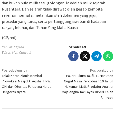
dan bukan pula milik satu golongan. Ia adalah milik sejarah
Nusantara. Dan sejarah tidak dirawat oleh gegap gempita
seremoni semata, melainkan oleh dokumen yang jujur,
prosedur yang lurus, serta pertanggungjawaban di hadapan
rakyat, leluhur, dan Tuhan Yang Maha Kuasa.
(CP/red)
Penulis: CP/red
SEBARKAN
Editor: Moh Cahyadi
Navigasi
Pos sebelumnya
Pos berikutnya
Tolak Keras Zionis Kembali
Pakar Hukum Taufik H. Nasution
pos
Provokasi Masjid Al Aqsha, HNW:
Gugat Masa Percobaan 10 Tahun
OKI dan Otoritas Palestina Harus
Hukuman Mati, Predator Anak di
Bergerak Nyata
Majalengka Tak Layak Diberi Celah
Amnesti