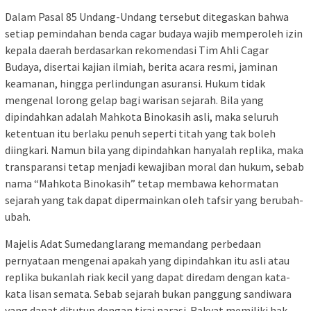
Dalam Pasal 85 Undang-Undang tersebut ditegaskan bahwa
setiap pemindahan benda cagar budaya wajib memperoleh izin
kepala daerah berdasarkan rekomendasi Tim Ahli Cagar
Budaya, disertai kajian ilmiah, berita acara resmi, jaminan
keamanan, hingga perlindungan asuransi. Hukum tidak
mengenal lorong gelap bagi warisan sejarah. Bila yang
dipindahkan adalah Mahkota Binokasih asli, maka seluruh
ketentuan itu berlaku penuh seperti titah yang tak boleh
diingkari. Namun bila yang dipindahkan hanyalah replika, maka
transparansi tetap menjadi kewajiban moral dan hukum, sebab
nama “Mahkota Binokasih” tetap membawa kehormatan
sejarah yang tak dapat dipermainkan oleh tafsir yang berubah-
ubah.
Majelis Adat Sumedanglarang memandang perbedaan
pernyataan mengenai apakah yang dipindahkan itu asli atau
replika bukanlah riak kecil yang dapat diredam dengan kata-
kata lisan semata. Sebab sejarah bukan panggung sandiwara
yang dapat ditutup dengan tirai narasi. Rakyat memiliki hak