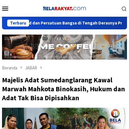
Loncat
Menu
ke
Mobile
konten
ood dan Persatuan Bangsa di Tengah Derasnya Provokasi Pecah B
Terbaru
Beranda
JABAR
Majelis Adat Sumedanglarang Kawal
Marwah Mahkota Binokasih, Hukum dan
Adat Tak Bisa Dipisahkan