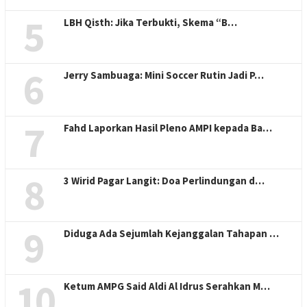
5
LBH Qisth: Jika Terbukti, Skema “B…
6
Jerry Sambuaga: Mini Soccer Rutin Jadi P…
7
Fahd Laporkan Hasil Pleno AMPI kepada Ba…
8
3 Wirid Pagar Langit: Doa Perlindungan d…
9
Diduga Ada Sejumlah Kejanggalan Tahapan …
10
Ketum AMPG Said Aldi Al Idrus Serahkan M…