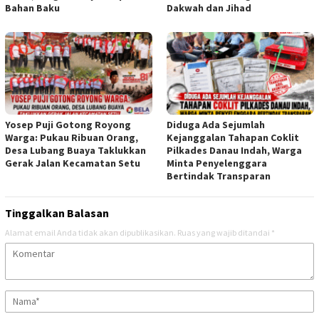
Bahan Baku
Dakwah dan Jihad
Yosep Puji Gotong Royong
Diduga Ada Sejumlah
Warga: Pukau Ribuan Orang,
Kejanggalan Tahapan Coklit
Desa Lubang Buaya Taklukkan
Pilkades Danau Indah, Warga
Gerak Jalan Kecamatan Setu
Minta Penyelenggara
Bertindak Transparan
Tinggalkan Balasan
Alamat email Anda tidak akan dipublikasikan.
Ruas yang wajib ditandai
*