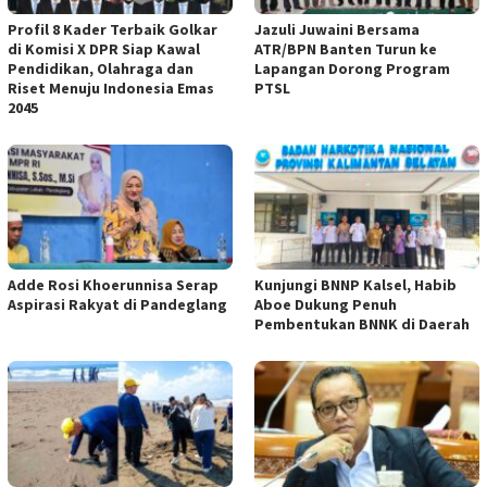
Profil 8 Kader Terbaik Golkar
Jazuli Juwaini Bersama
di Komisi X DPR Siap Kawal
ATR/BPN Banten Turun ke
Pendidikan, Olahraga dan
Lapangan Dorong Program
Riset Menuju Indonesia Emas
PTSL
2045
Adde Rosi Khoerunnisa Serap
Kunjungi BNNP Kalsel, Habib
Aspirasi Rakyat di Pandeglang
Aboe Dukung Penuh
Pembentukan BNNK di Daerah