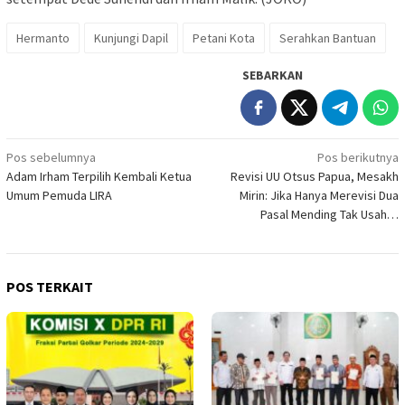
Hermanto
Kunjungi Dapil
Petani Kota
Serahkan Bantuan
SEBARKAN
Navigasi
Pos sebelumnya
Pos berikutnya
Adam Irham Terpilih Kembali Ketua
Revisi UU Otsus Papua, Mesakh
pos
Umum Pemuda LIRA
Mirin: Jika Hanya Merevisi Dua
Pasal Mending Tak Usah…
POS TERKAIT