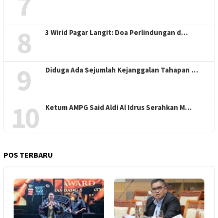
7
8
3 Wirid Pagar Langit: Doa Perlindungan d…
9
Diduga Ada Sejumlah Kejanggalan Tahapan …
10
Ketum AMPG Said Aldi Al Idrus Serahkan M…
POS TERBARU