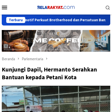
Loncat
Menu
ke
Mobile
konten
tomotif Perkuat Brotherhood dan Persatuan Bangsa di Tengah D
Terbaru
Beranda
Parlementaria
Kunjungi Dapil, Hermanto Serahkan
Bantuan kepada Petani Kota