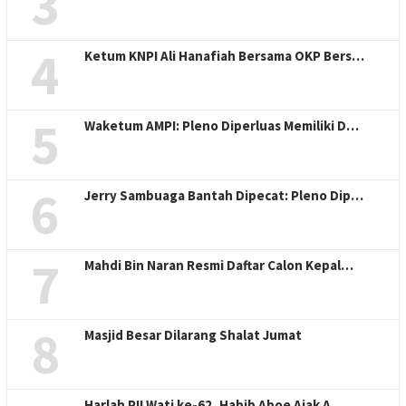
3
4
Ketum KNPI Ali Hanafiah Bersama OKP Bers…
5
Waketum AMPI: Pleno Diperluas Memiliki D…
6
Jerry Sambuaga Bantah Dipecat: Pleno Dip…
7
Mahdi Bin Naran Resmi Daftar Calon Kepal…
8
Masjid Besar Dilarang Shalat Jumat
Harlah PII Wati ke-62, Habib Aboe Ajak A…