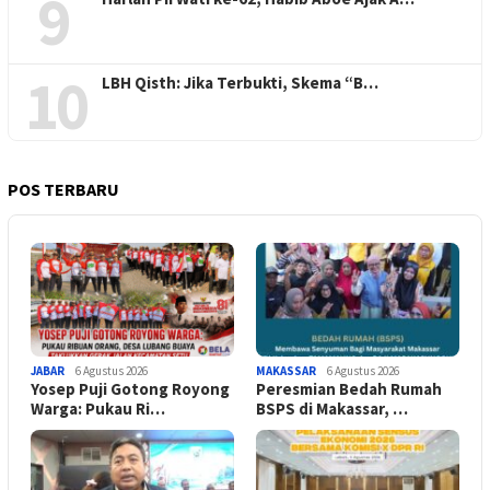
9
10
LBH Qisth: Jika Terbukti, Skema “B…
POS TERBARU
JABAR
6 Agustus 2026
MAKASSAR
6 Agustus 2026
Yosep Puji Gotong Royong
Peresmian Bedah Rumah
Warga: Pukau Ri…
BSPS di Makassar, …