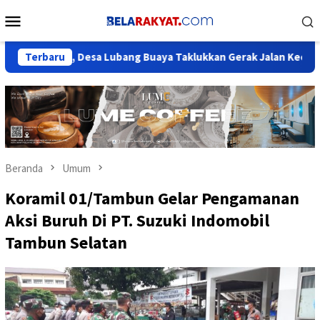
Loncat
Menu
ke
Mobile
konten
ng, Desa Lubang Buaya Taklukkan Gerak Jalan Kecamatan Setu
Terbaru
Beranda
Umum
Koramil 01/Tambun Gelar Pengamanan
Aksi Buruh Di PT. Suzuki Indomobil
Tambun Selatan