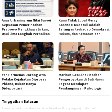
Anas Urbaningrum Nilai Survei
Kami Tidak Lupa! Mercy
Kepuasan Pemerintahan
Barends: Kudatuli Adalah
Prabowo Mengkhawatirkan,
Serangan terhadap Demokrasi,
Usul Lima Langkah Perbaikan
Hukum, dan Kemanusiaan
Yan Permenas Dorong WNA
Marinus Gea: Anak Korban
Pelaku Kejahatan Diproses
Pengeroyokan di Bali Harus
Pidana, Bukan Hanya
Segera Mendapat
Dideportasi
Pendampingan Psikologis
Tinggalkan Balasan
Alamat email Anda tidak akan dipublikasikan.
Ruas yang wajib ditandai
*